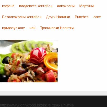
кафене
плодовете коктейли
алкохолни
Мартини
Безалкохолни коктейли
Други Напитки
Punches
саке
кръвопускане
чай
Тропически Напитки
https://www.drinkfood.biz/bg
© храна питие