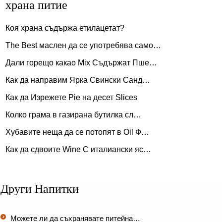
храна питие
Коя храна съдържа етилацетат?
The Best маслен да се употребява само…
Дали горещо какао Mix Съдържат Пше…
Как да направим Ярка Свински Санд…
Как да Изрежете Pie на десет Slices
Колко грама в газирана бутилка сл…
Хубавите неща да се потопят в Oil Ф…
Как да сдвоите Wine С италиански яс…
Други Напитки
Можете ли да съхранявате питейна…