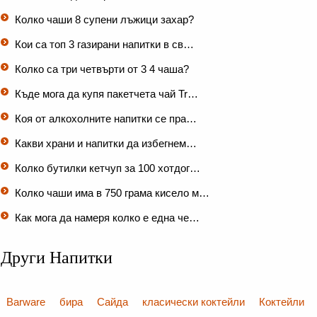
Колко чаши 8 супени лъжици захар?
Кои са топ 3 газирани напитки в св…
Колко са три четвърти от 3 4 чаша?
Къде мога да купя пакетчета чай Tr…
Коя от алкохолните напитки се пра…
Какви храни и напитки да избегнем…
Колко бутилки кетчуп за 100 хотдог…
Колко чаши има в 750 грама кисело м…
Как мога да намеря колко е една че…
Други Напитки
Barware
бира
Сайда
класически коктейли
Коктейли