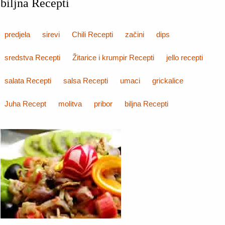
biljna Recepti
predjela
sirevi
Chili Recepti
začini
dips
sredstva Recepti
Žitarice i krumpir Recepti
jello recepti
salata Recepti
salsa Recepti
umaci
grickalice
Juha Recept
molitva
pribor
biljna Recepti