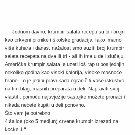
Jednom davno, krumpir salata recepti su bili brojni
kao crkveni piknike i školske gradacija. Iako imamo
više kuhara i danas, nažalost smo suziti broj krumpir
salata recepata na dva ili tri - ali ih ima u deli slučaju.
Američka krumpir salata je uzeti loš rap u posljednjih
nekoliko godina kao visoki kalorija, visoke masnoće
hrane. To je jedini pravi kada ograničiti vaše iskustvo
na tim blag, masnih preparata u deli. Napraviti svoj
vlastiti, pomoću najsvježije sastojke možete pronaći i
nikada nećete kupiti u deli ponovno.
Što vam je potrebno
4 šalice (oko 5 mediun) crvene krumpir izrezati na
kocke 1 "