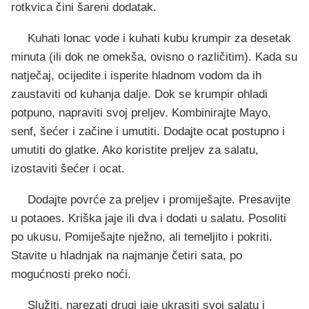
rotkvica čini šareni dodatak.
Kuhati lonac vode i kuhati kubu krumpir za desetak
minuta (ili dok ne omekša, ovisno o različitim). Kada su
natječaj, ocijedite i isperite hladnom vodom da ih
zaustaviti od kuhanja dalje. Dok se krumpir ohladi
potpuno, napraviti svoj preljev. Kombinirajte Mayo,
senf, šećer i začine i umutiti. Dodajte ocat postupno i
umutiti do glatke. Ako koristite preljev za salatu,
izostaviti šećer i ocat.
Dodajte povrće za preljev i promiješajte. Presavijte
u potaoes. Kriška jaje ili dva i dodati u salatu. Posoliti
po ukusu. Pomiješajte nježno, ali temeljito i pokriti.
Stavite u hladnjak na najmanje četiri sata, po
mogućnosti preko noći.
Služiti, narezati drugi jaje ukrasiti svoj salatu i