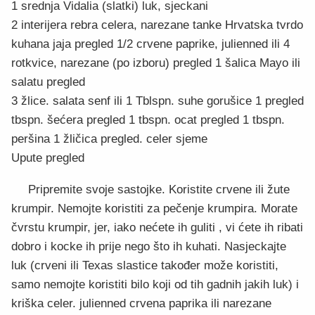
1 srednja Vidalia (slatki) luk, sjeckani
2 interijera rebra celera, narezane tanke Hrvatska tvrdo
kuhana jaja pregled 1/2 crvene paprike, julienned ili 4
rotkvice, narezane (po izboru) pregled 1 šalica Mayo ili
salatu pregled
3 žlice. salata senf ili 1 Tblspn. suhe gorušice 1 pregled
tbspn. šećera pregled 1 tbspn. ocat pregled 1 tbspn.
peršina 1 žličica pregled. celer sjeme
Upute pregled
Pripremite svoje sastojke. Koristite crvene ili žute
krumpir. Nemojte koristiti za pečenje krumpira. Morate
čvrstu krumpir, jer, iako nećete ih guliti , vi ćete ih ribati
dobro i kocke ih prije nego što ih kuhati. Nasjeckajte
luk (crveni ili Texas slastice također može koristiti,
samo nemojte koristiti bilo koji od tih gadnih jakih luk) i
kriška celer. julienned crvena paprika ili narezane