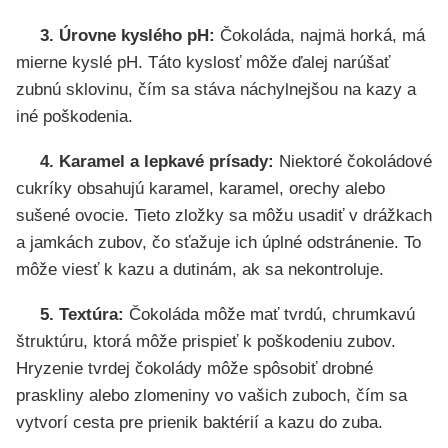
3. Úrovne kyslého pH:
Čokoláda, najmä horká, má
mierne kyslé pH. Táto kyslosť môže ďalej narúšať
zubnú sklovinu, čím sa stáva náchylnejšou na kazy a
iné poškodenia.
4. Karamel a lepkavé prísady:
Niektoré čokoládové
cukríky obsahujú karamel, karamel, orechy alebo
sušené ovocie. Tieto zložky sa môžu usadiť v drážkach
a jamkách zubov, čo sťažuje ich úplné odstránenie. To
môže viesť k kazu a dutinám, ak sa nekontroluje.
5. Textúra:
Čokoláda môže mať tvrdú, chrumkavú
štruktúru, ktorá môže prispieť k poškodeniu zubov.
Hryzenie tvrdej čokolády môže spôsobiť drobné
praskliny alebo zlomeniny vo vašich zuboch, čím sa
vytvorí cesta pre prienik baktérií a kazu do zuba.