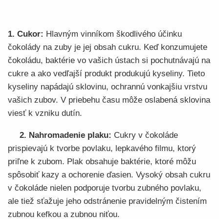
1. Cukor:
Hlavným vinníkom škodlivého účinku
čokolády na zuby je jej obsah cukru. Keď konzumujete
čokoládu, baktérie vo vašich ústach si pochutnávajú na
cukre a ako vedľajší produkt produkujú kyseliny. Tieto
kyseliny napádajú sklovinu, ochrannú vonkajšiu vrstvu
vašich zubov. V priebehu času môže oslabená sklovina
viesť k vzniku dutín.
2. Nahromadenie plaku:
Cukry v čokoláde
prispievajú k tvorbe povlaku, lepkavého filmu, ktorý
priľne k zubom. Plak obsahuje baktérie, ktoré môžu
spôsobiť kazy a ochorenie ďasien. Vysoký obsah cukru
v čokoláde nielen podporuje tvorbu zubného povlaku,
ale tiež sťažuje jeho odstránenie pravidelným čistením
zubnou kefkou a zubnou niťou.