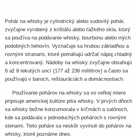
Pohár na whisky je cylindrický alebo sudovitý pohár,
zvyčajne vyrobený z krištáľu alebo ťažkého skla, ktorý
sa používa na podávanie whisky, bourbonu alebo iných
podobných liehovín. Vyznačuje sa hrubou základňou a
rovnými stranami, ktoré pomáhajú udržať nápoj chladný
a koncentrovaný. Nádoby na whisky zvyčajne obsahujú
6 až 8 tekutých uncí (177 až 236 mililitrov) a často sa
používajú v baroch, reštauráciách a domácnostiach.
Používanie pohárov na whisky sa vo veľkej miere
pripisuje americkej kultúre pitia whisky. V prvých dňoch
sa whisky bežne konzumovala v krčmách a salónoch,
kde sa podávala v jednoduchých pohároch s rovnými
stenami. Tieto poháre sa neskôr vyvinuli do pohárov na
whisky, ktoré poznáme dnes.