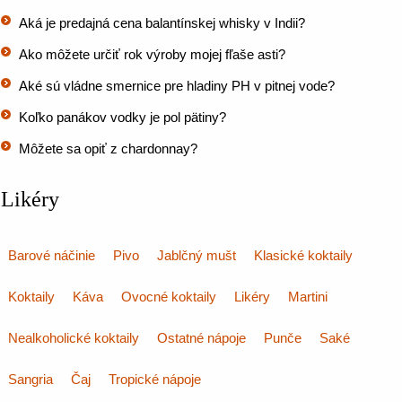
Aká je predajná cena balantínskej whisky v Indii?
Ako môžete určiť rok výroby mojej fľaše asti?
Aké sú vládne smernice pre hladiny PH v pitnej vode?
Koľko panákov vodky je pol pätiny?
Môžete sa opiť z chardonnay?
Likéry
Barové náčinie
Pivo
Jablčný mušt
Klasické koktaily
Koktaily
Káva
Ovocné koktaily
Likéry
Martini
Nealkoholické koktaily
Ostatné nápoje
Punče
Saké
Sangria
Čaj
Tropické nápoje