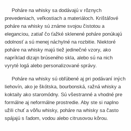
Poháre na whisky sa dodávajú v rôznych
prevedeniach, veľkostiach a materiáloch. Krištáľové
poháre na whisky sú známe svojou čistotou a
eleganciou, zatiaľ čo ťažké sklenené poháre ponúkajú
odolnosť a sú menej náchylné na rozbitie. Niektoré
poháre na whisky majú tiež jedinečné vzory, ako
napríklad dizajn brúseného skla, alebo sú na nich
vyryté logá alebo personalizované správy.
Poháre na whisky sú obľúbené aj pri podávaní iných
liehovín, ako je škótska, bourbonská, ražná whisky a
koktaily ako staromódny. Sú všestranné a vhodné pre
formálne aj neformálne prostredie. Aby ste si naplno
užili chuť a vôňu whisky, poháre na whisky sa často
spájajú s ľadom, vodou alebo citrusovou kôrou.