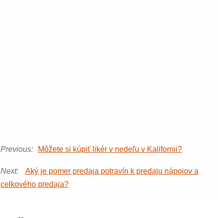
Previous:
Môžete si kúpiť likér v nedeľu v Kalifornii?
Next:
Aký je pomer predaja potravín k predaju nápojov a
celkového predaja?