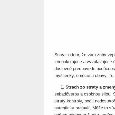
Snívať o tom, že vám zuby vyp
znepokojujúce a vyvolávajúce ú
doslovné predpovede budúcnos
myšlienky, emócie a obavy. Tu j
1. Strach zo straty a zmen
sebadôverou a osobnou silou. 
straty kontroly, pocit nedostato
autenticky prejaviť. Môže to s
vašom osobnom živote, profesi