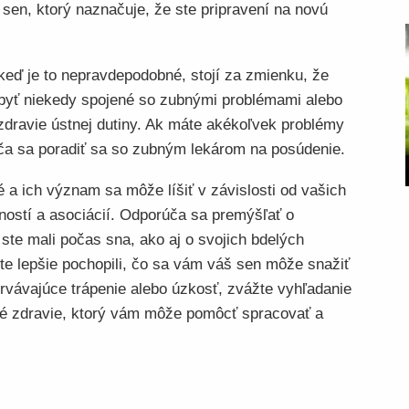
 sen, ktorý naznačuje, že ste pripravení na novú
keď je to nepravdepodobné, stojí za zmienku, že
byť niekedy spojené so zubnými problémami alebo
ravie ústnej dutiny. Ak máte akékoľvek problémy
ča sa poradiť sa so zubným lekárom na posúdenie.
 a ich význam sa môže líšiť v závislosti od vašich
eností a asociácií. Odporúča sa premýšľať o
ste mali počas sna, ako aj o svojich bdelých
te lepšie pochopili, čo sa vám váš sen môže snažiť
rvávajúce trápenie alebo úzkosť, zvážte vyhľadanie
é zdravie, ktorý vám môže pomôcť spracovať a