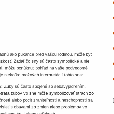
adnú ako pukance pred vašou rodinou, môže byť
zkosť. Zatiaľ čo sny sú často symbolické a nie
ti, môžu ponúknuť pohľad na vaše podvedomé
e niekoľko možných interpretácií tohto sna:
y:
Zuby sú často spojené so sebavyjadrením,
Strata zubov vo sne môže symbolizovať strach zo
čnosti alebo pocit zraniteľnosti a neschopnosti sa
úvisieť s obavami zo zmien alebo problémov vo
onálnom úsilí alebo vzťahoch.