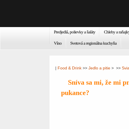
Predjedlá, polievky a šaláty
Chleby a raňajk
Víno
Svetová a regionálna kuchyňa
|
Food & Drink
>>
Jedlo a pitie
> >>
Svi
Sníva sa mi, že mi 
pukance?