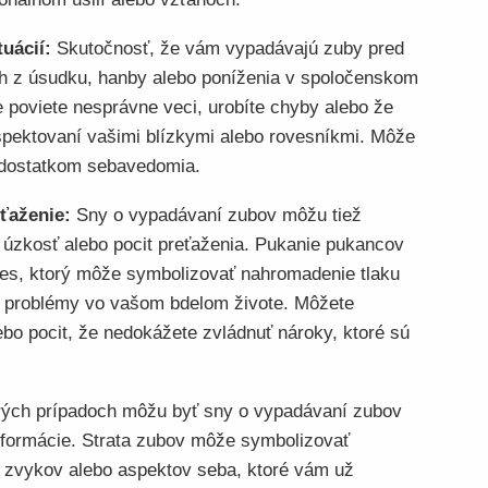
uácií:
Skutočnosť, že vám vypadávajú zuby pred
ch z úsudku, hanby alebo poníženia v spoločenskom
e poviete nesprávne veci, urobíte chyby alebo že
špektovaní vašimi blízkymi alebo rovesníkmi. Môže
nedostatkom sebavedomia.
ťaženie:
Sny o vypadávaní zubov môžu tiež
 úzkosť alebo pocit preťaženia. Pukanie pukancov
ces, ktorý môže symbolizovať nahromadenie tlaku
 problémy vo vašom bdelom živote. Môžete
ebo pocit, že nedokážete zvládnuť nároky, ktoré sú
rých prípadoch môžu byť sny o vypadávaní zubov
formácie. Strata zubov môže symbolizovať
, zvykov alebo aspektov seba, ktoré vám už