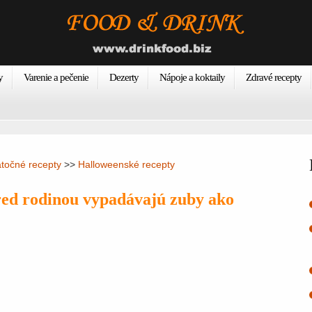
y
Varenie a pečenie
Dezerty
Nápoje a koktaily
Zdravé recepty
atočné recepty
>>
Halloweenské recepty
pred rodinou vypadávajú zuby ako