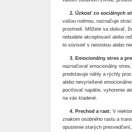
2. Úzkosť zo sociálnych sit
vašou rodinou, naznačuje stra
prostredí. Môžete sa obávať, ž
nebudete akceptovaní alebo re
to súvisieť s neistotou alebo 
3. Emocionálny stres a pre
naznačovať emocionálny stres,
predstavuje náhly a rýchly pro
alebo nevyriešené emocionálne
pociťovať napätie, vyhorenie al
na vás kladené.
4. Prechod a rast:
V niekto
znakom osobného rastu a trans
opustenie starých presvedčení