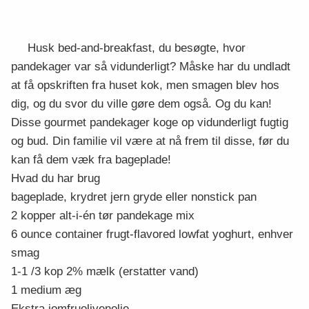
Husk bed-and-breakfast, du besøgte, hvor
pandekager var så vidunderligt? Måske har du undladt
at få opskriften fra huset kok, men smagen blev hos
dig, og du svor du ville gøre dem også. Og du kan!
Disse gourmet pandekager koge op vidunderligt fugtig
og bud. Din familie vil være at nå frem til disse, før du
kan få dem væk fra bageplade!
Hvad du har brug
bageplade, krydret jern gryde eller nonstick pan
2 kopper alt-i-én tør pandekage mix
6 ounce container frugt-flavored lowfat yoghurt, enhver
smag
1-1 /3 kop 2% mælk (erstatter vand)
1 medium æg
Ekstra jomfruolivenolie