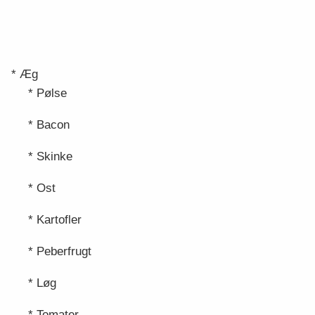
* Æg
* Pølse
* Bacon
* Skinke
* Ost
* Kartofler
* Peberfrugt
* Løg
* Tomater