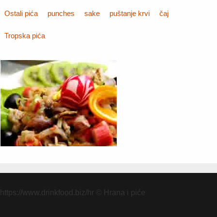
Ostali pića
punches
sake
puštanje krvi
čaj
Tropska pića
https://www.drinkfood.biz/hr
© Hrana i piće