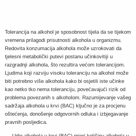
Tolerancija na alkohol je sposobnost tijela da se tijekom
vremena prilagodi prisutnosti alkohola u organizmu.
Redovita konzumacija alkohola može uzrokovati da
tjelesni metabolički putevi postanu učinkovitiji u
razgradnji alkohola, što rezultira većom tolerancijom.
Ljudima koji razviju visoku toleranciju na alkohol može
biti potrebno više alkohola kako bi osjetili iste učinke
kao netko tko nema toleranciju, povećavajući rizik od
problema povezanih s alkoholom. Razumijevanje vašeg
sadržaja alkohola u krvi (BAC) ključno je za procjenu
oštećenja, donošenje odgovornih odluka i izbjegavanje
pravnih posljedica.
Udio alkohola u krvi (BAC) mjeri količinu alkohola u