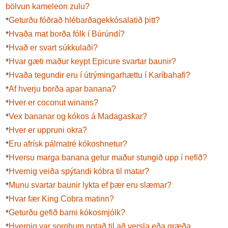
bölvun kameleon zulu?
Geturðu fóðrað hlébarðagekkósalatið þitt?
*
Hvaða mat borða fólk í Búrúndí?
*
Hvað er svart súkkulaði?
*
Hvar gæti maður keypt Epicure svartar baunir?
*
Hvaða tegundir eru í útrýmingarhættu í Karíbahafi?
*
Af hverju borða apar banana?
*
Hver er coconut winans?
*
Vex bananar og kókos á Madagaskar?
*
Hver er uppruni okra?
*
Eru afrísk pálmatré kókoshnetur?
*
Hversu marga banana getur maður stungið upp í nefið?
*
Hvernig veiða spýtandi kóbra til matar?
*
Munu svartar baunir lykta ef þær eru slæmar?
*
Hvar fær King Cobra matinn?
*
Geturðu gefið barni kókosmjólk?
*
Hvernig var sorghum notað til að versla eða græða
*