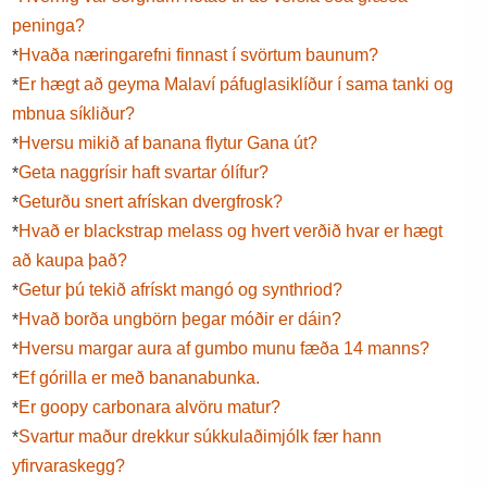
peninga?
Hvaða næringarefni finnast í svörtum baunum?
*
Er hægt að geyma Malaví páfuglasiklíður í sama tanki og
*
mbnua síkliður?
Hversu mikið af banana flytur Gana út?
*
Geta naggrísir haft svartar ólífur?
*
Geturðu snert afrískan dvergfrosk?
*
Hvað er blackstrap melass og hvert verðið hvar er hægt
*
að kaupa það?
Getur þú tekið afrískt mangó og synthriod?
*
Hvað borða ungbörn þegar móðir er dáin?
*
Hversu margar aura af gumbo munu fæða 14 manns?
*
Ef górilla er með bananabunka.
*
Er goopy carbonara alvöru matur?
*
Svartur maður drekkur súkkulaðimjólk fær hann
*
yfirvaraskegg?