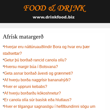
Afrísk matargerð
Hverjar eru náttúruauðlindir Bora og hvar eru þær
*
staðsettar?
Getur þú borðað rancid canola olíu?
*
Hversu margir búa í Botsvana?
*
Geta asnar borðað ávexti og grænmeti?
*
Af hverju borða naggrísir bananahýði?
*
Hver er uppruni kebabs?
*
Af hverju borðarðu kókoshnetur?
*
Er canola olía súr basísk eða hlutlaus?
*
Hver er tilgangur sagnasögu í hefðbundinni sögu um
*