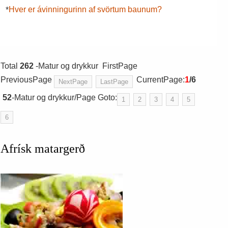
Hver er ávinningurinn af svörtum baunum?
*
Total
262
-Matur og drykkur FirstPage
PreviousPage
CurrentPage:
1
/6
NextPage
LastPage
52
-Matur og drykkur/Page Goto:
1
2
3
4
5
6
Afrísk matargerð