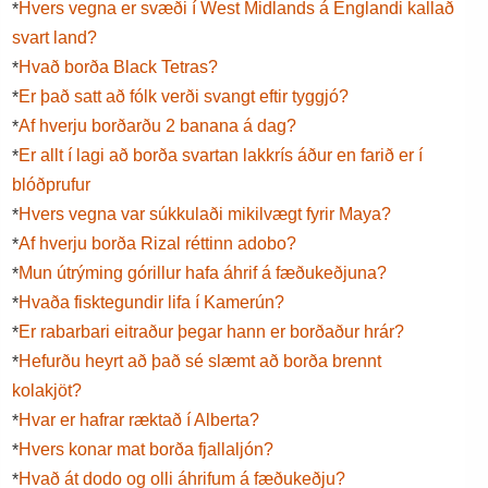
Hvers vegna er svæði í West Midlands á Englandi kallað
*
svart land?
Hvað borða Black Tetras?
*
Er það satt að fólk verði svangt eftir tyggjó?
*
Af hverju borðarðu 2 banana á dag?
*
Er allt í lagi að borða svartan lakkrís áður en farið er í
*
blóðprufur
Hvers vegna var súkkulaði mikilvægt fyrir Maya?
*
Af hverju borða Rizal réttinn adobo?
*
Mun útrýming górillur hafa áhrif á fæðukeðjuna?
*
Hvaða fisktegundir lifa í Kamerún?
*
Er rabarbari eitraður þegar hann er borðaður hrár?
*
Hefurðu heyrt að það sé slæmt að borða brennt
*
kolakjöt?
Hvar er hafrar ræktað í Alberta?
*
Hvers konar mat borða fjallaljón?
*
Hvað át dodo og olli áhrifum á fæðukeðju?
*