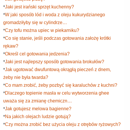
Jaki jest irański sprzęt kuchenny?
*
W jaki sposób lód i woda z oleju kukurydzianego
*
gromadziłyby się w cylindrze…
Czy tofu można upiec w piekarniku?
*
Co się stanie, jeśli podczas gotowania założę krótki
*
rękaw?
Określ cel gotowania jedzenia?
*
Jaki jest najlepszy sposób gotowania brokułów?
*
Jak ugotować dwufuntową okrągłą pieczeń z dnem,
*
żeby nie była twarda?
Co mam zrobić, żeby pozbyć się karaluchów z kuchni?
*
Dlaczego topienie masła w celu wytworzenia ghee
*
uważa się za zmianę chemiczn…
Jak gotujesz melowa bagienne?
*
Na jakich olejach ludzie gotują?
*
Czy można zrobić bez użycia oleju z otrębów ryżowych?
*