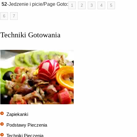
52
-Jedzenie i picie/Page Goto:
1
2
3
4
5
6
7
Techniki Gotowania
Zapiekanki
Podstawy Pieczenia
Techniki Pieczenia