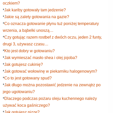
oczkiem?
Jak kariby gotowały tam jedzenie?
*
Jakie są zalety gotowania na gazie?
*
Co oznacza gotowanie płynu tuż poniżej temperatury
*
wrzenia, a bąbelki unoszą…
Czy gotując razem rostbef z dwóch oczu, jeden 2 funty,
*
drugi 3, używasz czasu…
Kto jest dobry w gotowaniu?
*
Jak wymieszać masło shea i olej jojoba?
*
Jak gotujesz cukinię?
*
Jak gotować wołowinę w piekarniku halogenowym?
*
Co to jest gotowany spud?
*
Jak długo można pozostawić jedzenie na zewnątrz po
*
jego ugotowaniu?
Dlaczego podczas pożaru oleju kuchennego należy
*
używać koca gaśniczego?
Jak gotujesz pizzę?
*