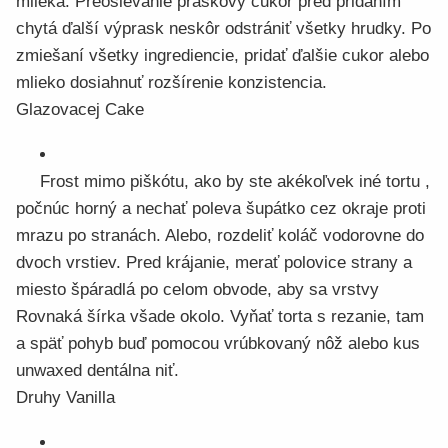
mlieka. Preosievanie práškový cukor pred pridaním
chytá ďalší výprask neskôr odstrániť všetky hrudky. Po
zmiešaní všetky ingrediencie, pridať ďalšie cukor alebo
mlieko dosiahnuť rozšírenie konzistencia.
Glazovacej Cake
Frost mimo piškótu, ako by ste akékoľvek iné tortu ,
počnúc horný a nechať poleva šupátko cez okraje proti
mrazu po stranách. Alebo, rozdeliť koláč vodorovne do
dvoch vrstiev. Pred krájanie, merať polovice strany a
miesto špáradlá po celom obvode, aby sa vrstvy
Rovnaká šírka všade okolo. Vyňať torta s rezanie, tam
a späť pohyb buď pomocou vrúbkovaný nôž alebo kus
unwaxed dentálna niť.
Druhy Vanilla