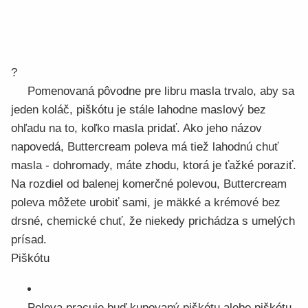
?
Pomenovaná pôvodne pre libru masla trvalo, aby sa
jeden koláč, piškótu je stále lahodne maslový bez
ohľadu na to, koľko masla pridať. Ako jeho názov
napovedá, Buttercream poleva má tiež lahodnú chuť
masla - dohromady, máte zhodu, ktorá je ťažké poraziť.
Na rozdiel od balenej komerčné polevou, Buttercream
poleva môžete urobiť sami, je mäkké a krémové bez
drsné, chemické chuť, že niekedy prichádza s umelých
prísad.
Piškótu
Poleva pracuje buď kupovaný piškótu alebo piškótu