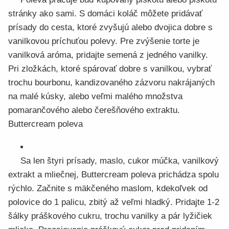
stránky ako sami. S domáci koláč môžete pridávať
prísady do cesta, ktoré zvyšujú alebo dvojica dobre s
vanilkovou príchuťou polevy. Pre zvýšenie torte je
vanilková aróma, pridajte semená z jedného vanilky.
Pri zložkách, ktoré spárovať dobre s vanilkou, vybrať
trochu bourbonu, kandizovaného zázvoru nakrájaných
na malé kúsky, alebo veľmi malého množstva
pomarančového alebo čerešňového extraktu.
Buttercream poleva
Sa len štyri prísady, maslo, cukor múčka, vanilkový
extrakt a mliečnej, Buttercream poleva prichádza spolu
rýchlo. Začnite s mäkčeného maslom, kdekoľvek od
polovice do 1 palicu, zbitý až veľmi hladký. Pridajte 1-2
šálky práškového cukru, trochu vanilky a pár lyžičiek