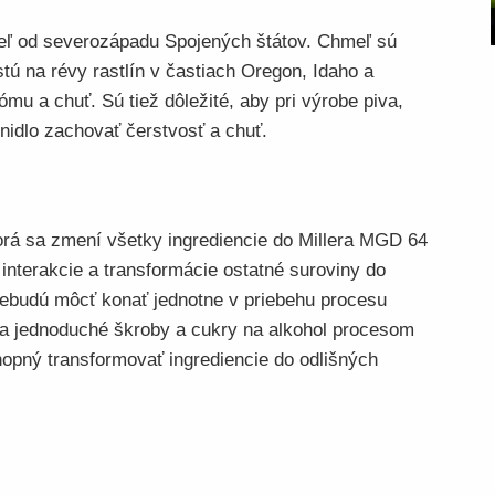
eľ od severozápadu Spojených štátov. Chmeľ sú
stú na révy rastlín v častiach Oregon, Idaho a
mu a chuť. Sú tiež dôležité, aby pri výrobe piva,
nidlo zachovať čerstvosť a chuť.
torá sa zmení všetky ingrediencie do Millera MGD 64
interakcie a transformácie ostatné suroviny do
nebudú môcť konať jednotne v priebehu procesu
za jednoduché škroby a cukry na alkohol procesom
hopný transformovať ingrediencie do odlišných