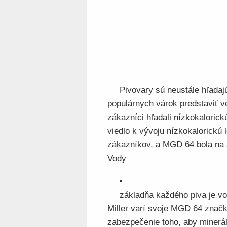
Pivovary sú neustále hľada
populárnych várok predstaviť ve
zákazníci hľadali nízkokalorick
viedlo k vývoju nízkokalorickú 
zákazníkov, a MGD 64 bola na 
Vody
základňa každého piva je vod
Miller varí svoje MGD 64 znač
zabezpečenie toho, aby minerál