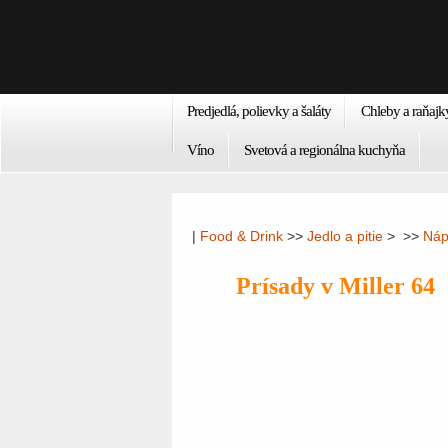
Predjedlá, polievky a šaláty
Chleby a raňajk
Víno
Svetová a regionálna kuchyňa
|
Food & Drink
>>
Jedlo a pitie
> >>
Náp
Prísady v Miller 64