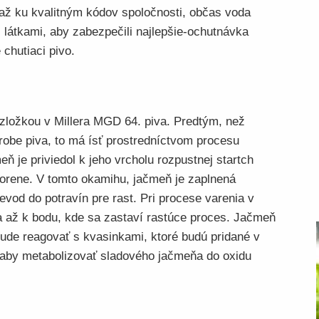
 až ku kvalitným kódov spoločnosti, občas voda
látkami, aby zabezpečili najlepšie-ochutnávka
chutiaci pivo.
zložkou v Millera MGD 64. piva. Predtým, než
obe piva, to má ísť prostredníctvom procesu
 je priviedol k jeho vrcholu rozpustnej startch
 korene. V tomto okamihu, jačmeň je zaplnená
evod do potravín pre rast. Pri procese varenia v
a až k bodu, kde sa zastaví rastúce proces. Jačmeň
bude reagovať s kvasinkami, ktoré budú pridané v
 aby metabolizovať sladového jačmeňa do oxidu