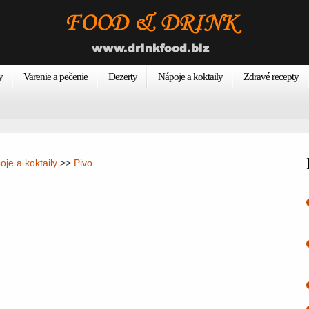
y
Varenie a pečenie
Dezerty
Nápoje a koktaily
Zdravé recepty
oje a koktaily
>>
Pivo