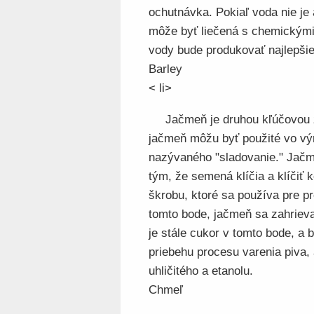
ochutnávka. Pokiaľ voda nie je
môže byť liečená s chemickými 
vody bude produkovať najlepšie 
Barley
< li>
Jačmeň je druhou kľúčovou 
jačmeň môžu byť použité vo výr
nazývaného "sladovanie." Jačmeň
tým, že semená klíčia a klíčiť
škrobu, ktoré sa používa pre pr
tomto bode, jačmeň sa zahriev
je stále cukor v tomto bode, a 
priebehu procesu varenia piva,
uhličitého a etanolu.
Chmeľ