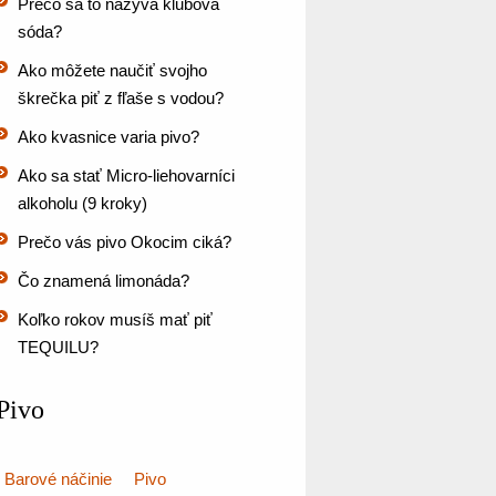
Prečo sa to nazýva klubová
sóda?
Ako môžete naučiť svojho
škrečka piť z fľaše s vodou?
Ako kvasnice varia pivo?
Ako sa stať Micro-liehovarníci
alkoholu (9 kroky)
Prečo vás pivo Okocim ciká?
Čo znamená limonáda?
Koľko rokov musíš mať piť
TEQUILU?
Pivo
Barové náčinie
Pivo