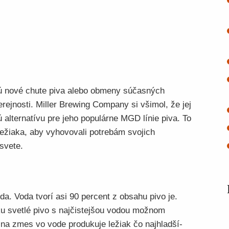
jú nové chute piva alebo obmeny súčasných
rejnosti. Miller Brewing Company si všimol, že jej
ú alternatívu pre jeho populárne MGD línie piva. To
ležiaka, aby vyhovovali potrebám svojich
svete.
a. Voda tvorí asi 90 percent z obsahu pivo je.
ku svetlé pivo s najčistejšou vodou možnom
na zmes vo vode produkuje ležiak čo najhladší-