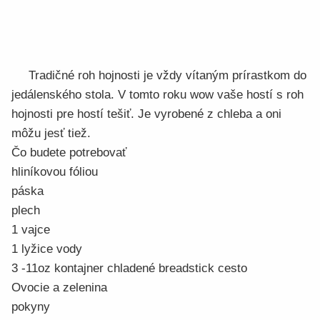
Tradičné roh hojnosti je vždy vítaným prírastkom do
jedálenského stola. V tomto roku wow vaše hostí s roh
hojnosti pre hostí tešiť. Je vyrobené z chleba a oni
môžu jesť tiež.
Čo budete potrebovať
hliníkovou fóliou
páska
plech
1 vajce
1 lyžice vody
3 -11oz kontajner chladené breadstick cesto
Ovocie a zelenina
pokyny