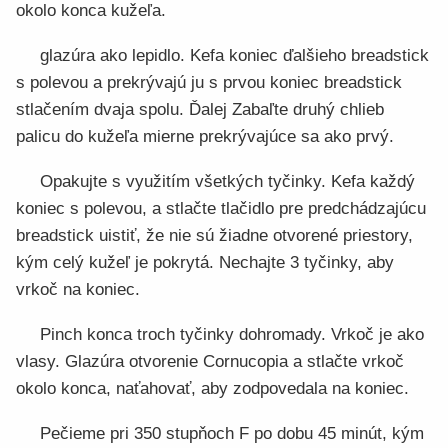
okolo konca kužeľa.
glazúra ako lepidlo. Kefa koniec ďalšieho breadstick
s polevou a prekrývajú ju s prvou koniec breadstick
stlačením dvaja spolu. Ďalej Zabaľte druhý chlieb
palicu do kužeľa mierne prekrývajúce sa ako prvý.
Opakujte s využitím všetkých tyčinky. Kefa každý
koniec s polevou, a stlačte tlačidlo pre predchádzajúcu
breadstick uistiť, že nie sú žiadne otvorené priestory,
kým celý kužeľ je pokrytá. Nechajte 3 tyčinky, aby
vrkoč na koniec.
Pinch konca troch tyčinky dohromady. Vrkoč je ako
vlasy. Glazúra otvorenie Cornucopia a stlačte vrkoč
okolo konca, naťahovať, aby zodpovedala na koniec.
Pečieme pri 350 stupňoch F po dobu 45 minút, kým