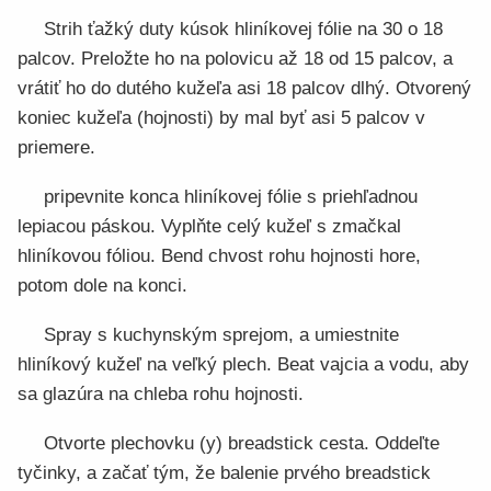
Strih ťažký duty kúsok hliníkovej fólie na 30 o 18
palcov. Preložte ho na polovicu až 18 od 15 palcov, a
vrátiť ho do dutého kužeľa asi 18 palcov dlhý. Otvorený
koniec kužeľa (hojnosti) by mal byť asi 5 palcov v
priemere.
pripevnite konca hliníkovej fólie s priehľadnou
lepiacou páskou. Vyplňte celý kužeľ s zmačkal
hliníkovou fóliou. Bend chvost rohu hojnosti hore,
potom dole na konci.
Spray s kuchynským sprejom, a umiestnite
hliníkový kužeľ na veľký plech. Beat vajcia a vodu, aby
sa glazúra na chleba rohu hojnosti.
Otvorte plechovku (y) breadstick cesta. Oddeľte
tyčinky, a začať tým, že balenie prvého breadstick