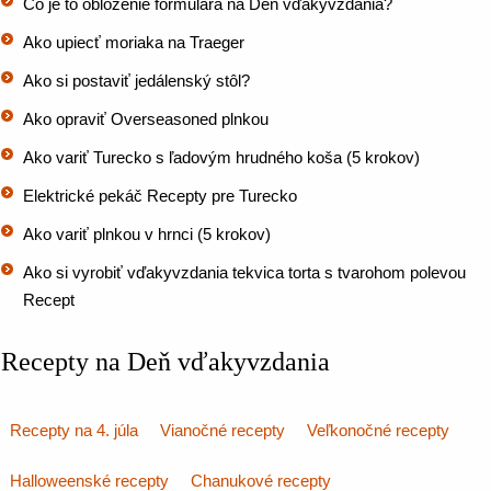
Čo je to obloženie formulára na Deň vďakyvzdania?
Ako upiecť moriaka na Traeger
Ako si postaviť jedálenský stôl?
Ako opraviť Overseasoned plnkou
Ako variť Turecko s ľadovým hrudného koša (5 krokov)
Elektrické pekáč Recepty pre Turecko
Ako variť plnkou v hrnci (5 krokov)
Ako si vyrobiť vďakyvzdania tekvica torta s tvarohom polevou
Recept
Recepty na Deň vďakyvzdania
Recepty na 4. júla
Vianočné recepty
Veľkonočné recepty
Halloweenské recepty
Chanukové recepty