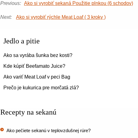
Previous:
Ako si vyrobiť sekaná Použitie plnkou (6 schodov)
Next:
Ako si vyrobiť rýchle Meat Loaf ( 3 kroky )
Jedlo a pitie
Ako sa vyrába šunka bez kosti?
Kde kúpiť Beefamato Juice?
Ako variť Meat Loaf v peci Bag
Prečo je kukurica pre morčatá zlá?
Recepty na sekanú
Ako pečiete sekanú v teplovzdušnej rúre?