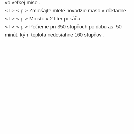
vo veľkej mise .
< li> < p > Zmiešajte mleté ​​hovädzie mäso v dôkladne .
< li> < p > Miesto v 2 liter pekáča .
< li> < p > Pečieme pri 350 stupňoch po dobu asi 50
minút, kým teplota nedosiahne 160 stupňov .