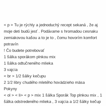
< p > Tu je rýchly a jednoduchý recept sekaná , že aj
moje deti budú jesť . Podávame s hromadou cesnaku
zemiakovou kašou a to je to , čomu hovorím komfort
potravín
! Čo budete potrebovať
1 šálka sporákom plnkou mix
1 šálka odtučneného mlieka
3 vajcia
< br > 1/2 šálky kečupu
2 1/2 libry chudého mletého hovädzieho mäsa
Pokyny
< ol > < li> < p > mix 1 šálka Sporák Top plnkou mix , 1
šálka odstredeného mlieka , 3 vajcia a 1/2 šálky kečup