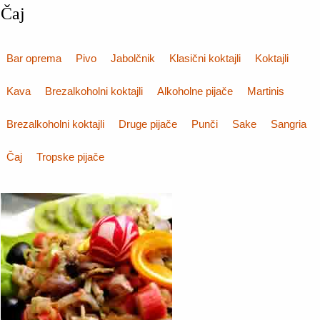
Čaj
Bar oprema
Pivo
Jabolčnik
Klasični koktajli
Koktajli
Kava
Brezalkoholni koktajli
Alkoholne pijače
Martinis
Brezalkoholni koktajli
Druge pijače
Punči
Sake
Sangria
Čaj
Tropske pijače