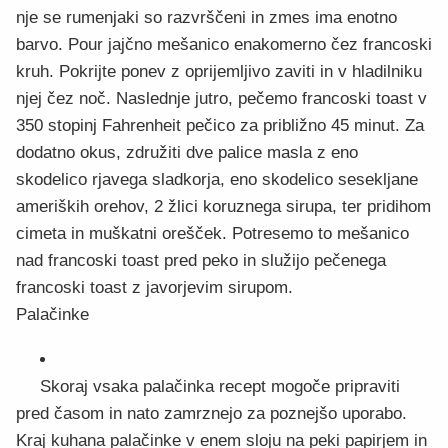
nje se rumenjaki so razvrščeni in zmes ima enotno
barvo. Pour jajčno mešanico enakomerno čez francoski
kruh. Pokrijte ponev z oprijemljivo zaviti in v hladilniku
njej čez noč. Naslednje jutro, pečemo francoski toast v
350 stopinj Fahrenheit pečico za približno 45 minut. Za
dodatno okus, združiti dve palice masla z eno
skodelico rjavega sladkorja, eno skodelico sesekljane
ameriških orehov, 2 žlici koruznega sirupa, ter pridihom
cimeta in muškatni orešček. Potresemo to mešanico
nad francoski toast pred peko in služijo pečenega
francoski toast z javorjevim sirupom.
Palačinke
Skoraj vsaka palačinka recept mogoče pripraviti
pred časom in nato zamrznejo za poznejšo uporabo.
Kraj kuhana palačinke v enem sloju na peki papirjem in