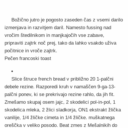
Božično jutro je pogosto zaseden čas z vsemi darilo
izmenjava in razvitjem daril. Namesto fussing nad
vročim štedilnikom in manjkajočih vse zabave,
pripraviti zajtrk noč prej, tako da lahko vsakdo uživa
počitnice in vroče zajtrk.
Pečen francoski toast
Slice štruce french bread v približno 20 1-palčni
debele rezine. Razporedi kruh v namaščen 9-ga-13-
palčni ponev, ki se prekrivajo rezine rahlo, da jih fit.
Zmešamo skupaj osem jajc, 2 skodelici pol-in-pol, 1
skodelica mleka, 2 žlici sladkorja, ON1 ekstrakt žlička
vanilije, 1/4 žličke cimeta in 1/4 žličke. muškatnega
oreščka v veliko posodo. Beat zmes z Mešalnikih do