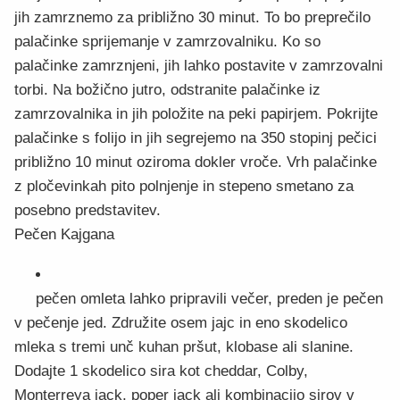
jih zamrznemo za približno 30 minut. To bo preprečilo
palačinke sprijemanje v zamrzovalniku. Ko so
palačinke zamrznjeni, jih lahko postavite v zamrzovalni
torbi. Na božično jutro, odstranite palačinke iz
zamrzovalnika in jih položite na peki papirjem. Pokrijte
palačinke s folijo in jih segrejemo na 350 stopinj pečici
približno 10 minut oziroma dokler vroče. Vrh palačinke
z pločevinkah pito polnjenje in stepeno smetano za
posebno predstavitev.
Pečen Kajgana
pečen omleta lahko pripravili večer, preden je pečen
v pečenje jed. Združite osem jajc in eno skodelico
mleka s tremi unč kuhan pršut, klobase ali slanine.
Dodajte 1 skodelico sira kot cheddar, Colby,
Monterreya jack, poper jack ali kombinacijo sirov v