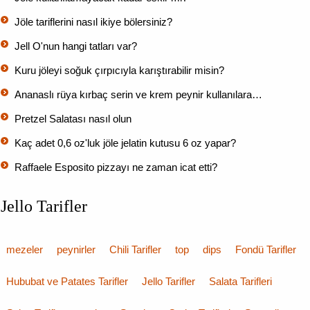
Jöle tariflerini nasıl ikiye bölersiniz?
Jell O'nun hangi tatları var?
Kuru jöleyi soğuk çırpıcıyla karıştırabilir misin?
Ananaslı rüya kırbaç serin ve krem ​​peynir kullanılara…
Pretzel Salatası nasıl olun
Kaç adet 0,6 oz'luk jöle jelatin kutusu 6 oz yapar?
Raffaele Esposito pizzayı ne zaman icat etti?
Jello Tarifler
mezeler
peynirler
Chili Tarifler
top
dips
Fondü Tarifler
Hububat ve Patates Tarifler
Jello Tarifler
Salata Tarifleri