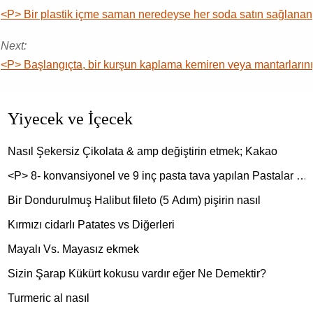
<P> Bir plastik içme saman neredeyse her soda satın sağlanan 
Next:
<P> Başlangıçta, bir kurşun kaplama kemiren veya mantarlarını y
Yiyecek ve İçecek
Nasıl Şekersiz Çikolata & amp değiştirin etmek; Kakao
<P> 8- konvansiyonel ve 9 inç pasta tava yapılan Pastalar …
Bir Dondurulmuş Halibut fileto (5 Adım) pişirin nasıl
Kırmızı cidarlı Patates vs Diğerleri
Mayalı Vs. Mayasız ekmek
Sizin Şarap Kükürt kokusu vardır eğer Ne Demektir?
Turmeric al nasıl