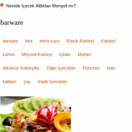
Nerede İçecek Altlıkları Menşeli mı?
barware
barware
bira
elma suyu
Klasik Kokteyl
Kokteyl
kahve
Meyveli Kokteyl
İçkiler
Martini
Alkolsüz Kokteyller
Diğer İçecekler
Punches
hatır
katliam
çay
tropik İçecekler