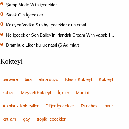
Şarap Made With içecekler
Sıcak Gin İçecekler
Kolayca Vodka Slushy İçecekler olun nasıl
Ne İçecekler Sen Bailey'in İrlandalı Cream With yapabili…
Drambuie Likör kulluk nasıl (6 Adımlar)
Kokteyl
barware
bira
elma suyu
Klasik Kokteyl
Kokteyl
kahve
Meyveli Kokteyl
İçkiler
Martini
Alkolsüz Kokteyller
Diğer İçecekler
Punches
hatır
katliam
çay
tropik İçecekler