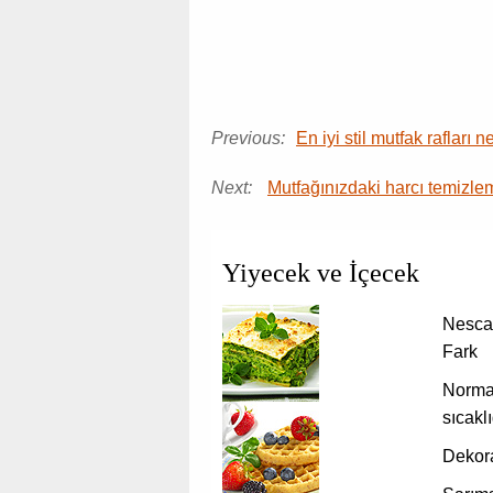
Previous:
En iyi stil mutfak rafları n
Next:
Mutfağınızdaki harcı temizlem
Yiyecek ve İçecek
Nescaf
Fark
Normal
sıcakl
Dekora