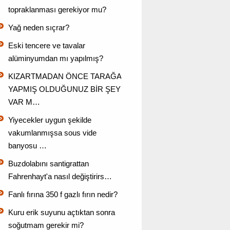
topraklanması gerekiyor mu?
Yağ neden sıçrar?
Eski tencere ve tavalar
alüminyumdan mı yapılmış?
KIZARTMADAN ÖNCE TARAĞA
YAPMIŞ OLDUĞUNUZ BİR ŞEY
VAR M…
Yiyecekler uygun şekilde
vakumlanmışsa sous vide
banyosu …
Buzdolabını santigrattan
Fahrenhayt'a nasıl değiştirirs…
Fanlı fırına 350 f gazlı fırın nedir?
Kuru erik suyunu açtıktan sonra
soğutmam gerekir mi?