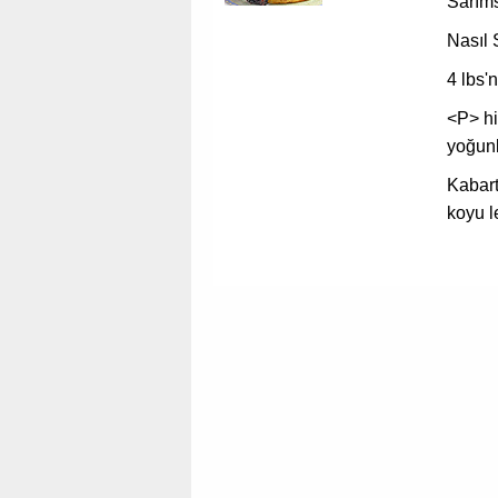
Sarıms
Nasıl 
4 lbs'
<P> hi
yoğun
Kabart
koyu l