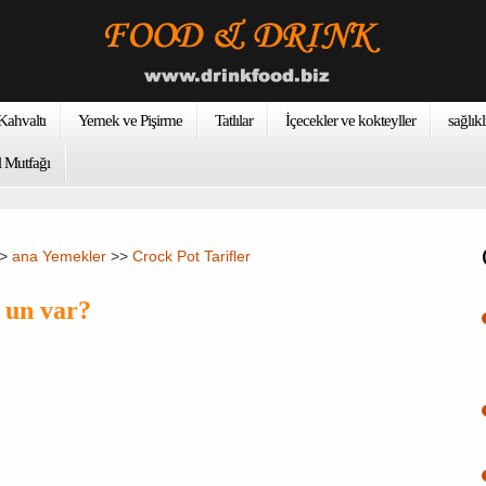
ahvaltı
Yemek ve Pişirme
Tatlılar
İçecekler ve kokteyller
sağlıkl
 Mutfağı
>>
ana Yemekler
>>
Crock Pot Tarifler
 un var?