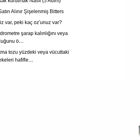
ak kurutmak Nasıl (5 Adım)
Satın Alınır Şişelenmiş Bitters
niz var, peki kaç oz'unuz var?
drometre şarap kalınlığını veya
luğunu ö…
ma tozu yüzdeki veya vücuttaki
ekeleri hafifle…