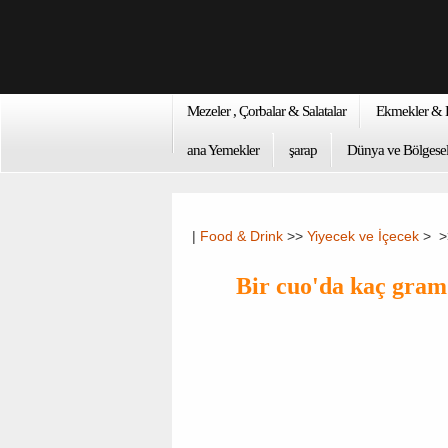
Mezeler , Çorbalar & Salatalar
Ekmekler & K
ana Yemekler
şarap
Dünya ve Bölgesel
|
Food & Drink
>>
Yiyecek ve İçecek
> 
Bir cuo'da kaç gram