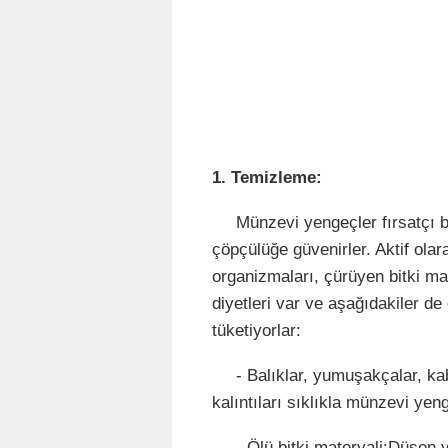
1. Temizleme:
Münzevi yengeçler fırsatçı be
çöpçülüğe güvenirler. Aktif olar
organizmaları, çürüyen bitki madd
diyetleri var ve aşağıdakiler d
tüketiyorlar:
- Balıklar, yumuşakçalar, k
kalıntıları sıklıkla münzevi yeng
- Ölü bitki materyali:Düşen 