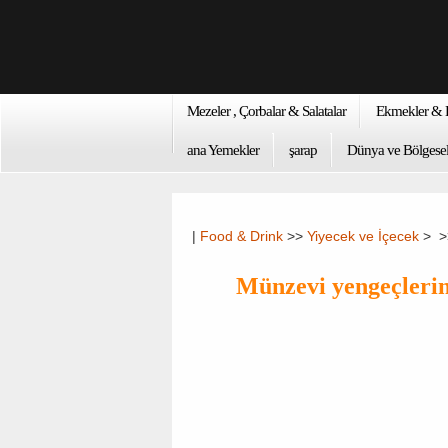
Mezeler , Çorbalar & Salatalar
Ekmekler & K
ana Yemekler
şarap
Dünya ve Bölgesel
|
Food & Drink
>>
Yiyecek ve İçecek
> 
Münzevi yengeçlerin 