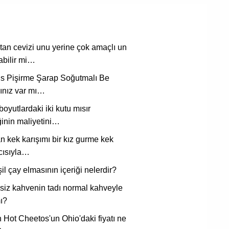
tan cevizi unu yerine çok amaçlı un
abilir mi…
s Pişirme Şarap Soğutmalı Be
cınız var mı…
boyutlardaki iki kutu mısır
inin maliyetini…
n kek karışımı bir kız gurme kek
cısıyla…
il çay elmasının içeriği nelerdir?
siz kahvenin tadı normal kahveyle
ı?
 Hot Cheetos'un Ohio'daki fiyatı ne