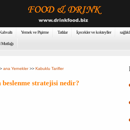
ahvaltı
Yemek ve Pişirme
Tatlılar
İçecekler ve kokteyller
sağlıkl
 Mutfağı
>>
ana Yemekler
>>
Kabuklu Tarifler
beslenme stratejisi nedir?