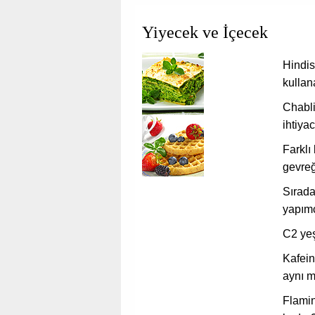
Yiyecek ve İçecek
Hindis
kullan
Chabli
ihtiya
Farklı 
gevreğ
Sırada
yapım
C2 yeş
Kafein
aynı m
Flamin