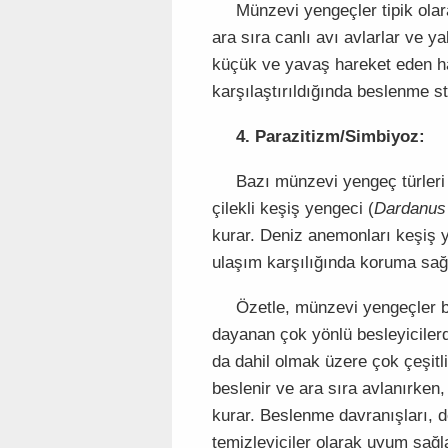
Münzevi yengeçler tipik olar
ara sıra canlı avı avlarlar ve y
küçük ve yavaş hareket eden hay
karşılaştırıldığında beslenme str
4. Parazitizm/Simbiyoz:
Bazı münzevi yengeç türleri 
çilekli keşiş yengeci (
Dardanus 
kurar. Deniz anemonları keşiş y
ulaşım karşılığında koruma sağ
Özetle, münzevi yengeçler bi
dayanan çok yönlü besleyicilerdi
da dahil olmak üzere çok çeşitli
beslenir ve ara sıra avlanırken, 
kurar. Beslenme davranışları, d
temizleyiciler olarak uyum sağl