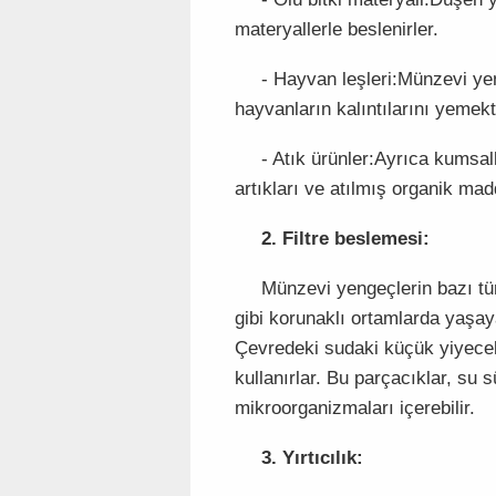
materyallerle beslenirler.
- Hayvan leşleri:Münzevi yen
hayvanların kalıntılarını yemek
- Atık ürünler:Ayrıca kumsal
artıkları ve atılmış organik madd
2. Filtre beslemesi:
Münzevi yengeçlerin bazı türl
gibi korunaklı ortamlarda yaşaya
Çevredeki sudaki küçük yiyecek p
kullanırlar. Bu parçacıklar, su s
mikroorganizmaları içerebilir.
3. Yırtıcılık: