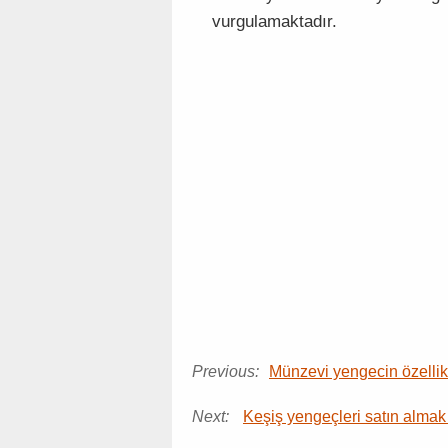
vurgulamaktadır.
Previous:
Münzevi yengecin özellikl
Next:
Keşiş yengeçleri satın almak