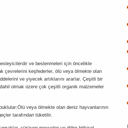
sleyicilerdir ve beslenmeleri için öncelikle
ak çevrelerini keşfederler, ölü veya ölmekte olan
elerini ve yiyecek artıklarını ararlar. Çeşitli bir
e dahil olmak üzere çok çeşitli organik malzemeler
abuklular:Ölü veya ölmekte olan deniz hayvanlarının
eçler tarafından tüketilir.
yapraklar, çürüyen meyveler ve diğer bitkisel