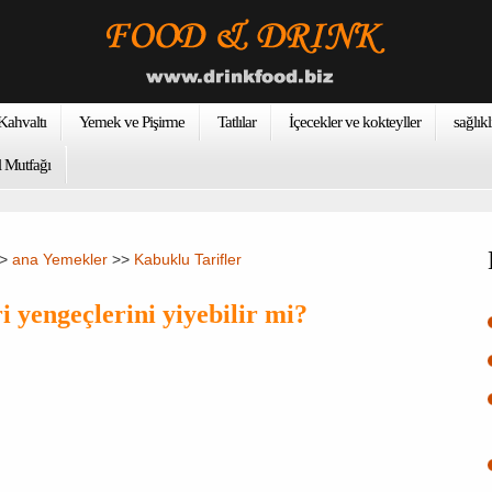
ahvaltı
Yemek ve Pişirme
Tatlılar
İçecekler ve kokteyller
sağlıkl
 Mutfağı
>>
ana Yemekler
>>
Kabuklu Tarifler
i yengeçlerini yiyebilir mi?