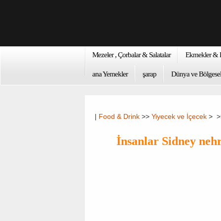
Mezeler , Çorbalar & Salatalar
Ekmekler & K
ana Yemekler
şarap
Dünya ve Bölgesel
|
Food & Drink
>>
Yiyecek ve İçecek
> 
İnsanlar Sidney nehr