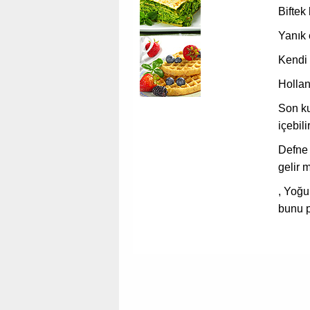
Biftek
Yanık 
Kendi 
Hollan
Son ku
içebili
Defne 
gelir 
, Yoğu
bunu 