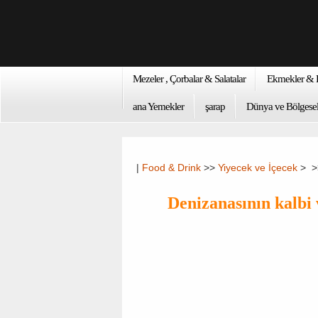
Mezeler , Çorbalar & Salatalar
Ekmekler & K
ana Yemekler
şarap
Dünya ve Bölgesel
|
Food & Drink
>>
Yiyecek ve İçecek
> 
Denizanasının kalbi