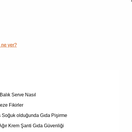
 ne yer?
alık Serve Nasıl
eze Fikirler
ş Soğuk olduğunda Gıda Pişirme
ğır Krem Şanti Gıda Güvenliği