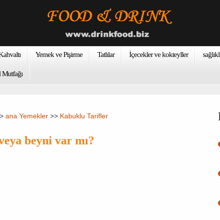
ahvaltı
Yemek ve Pişirme
Tatlılar
İçecekler ve kokteyller
sağlıkl
 Mutfağı
>>
ana Yemekler
>>
Kabuklu Tarifler
 veya beyni var mı?