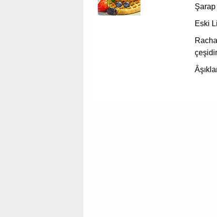
Şarap 
Eski L
Rachae
çeşidi
Âşıkla