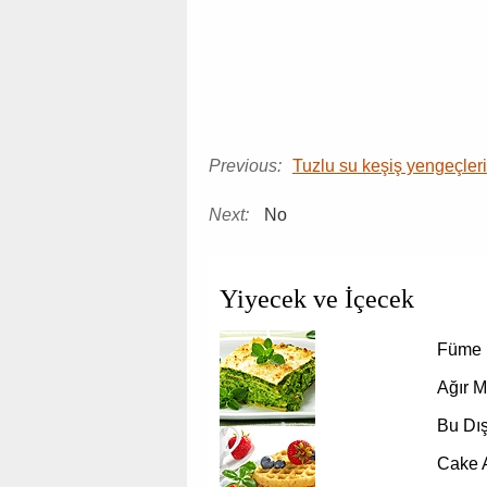
Previous:
Tuzlu su keşiş yengeçleri
Next:
No
Yiyecek ve İçecek
Füme B
Ağır M
Bu Dı
Cake A