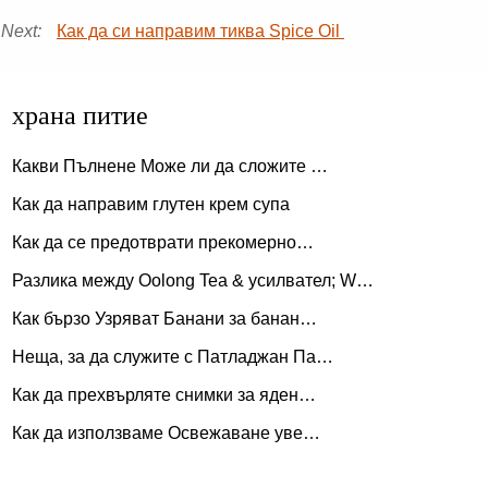
Next:
Как да си направим тиква Spice Oil
храна питие
Какви Пълнене Може ли да сложите …
Как да направим глутен крем супа
Как да се предотврати прекомерно…
Разлика между Oolong Tea & усилвател; W…
Как бързо Узряват Банани за банан…
Неща, за да служите с Патладжан Па…
Как да прехвърляте снимки за яден…
Как да използваме Освежаване уве…