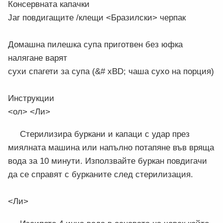
Консервната капачки
Jar повдигащите /клещи <Бразилски> черпак
Домашна пилешка супа приготвен без юфка
налягане варят
сухи спагети за супа (&# xBD; чаша сухо на порция)
Инструкции
<ол> <Ли>
Стерилизира буркани и капаци с удар през
миялната машина или напълно потапяне във вряща
вода за 10 минути. Използвайте буркан повдигачи
да се справят с бурканите след стерилизация.
<Ли>