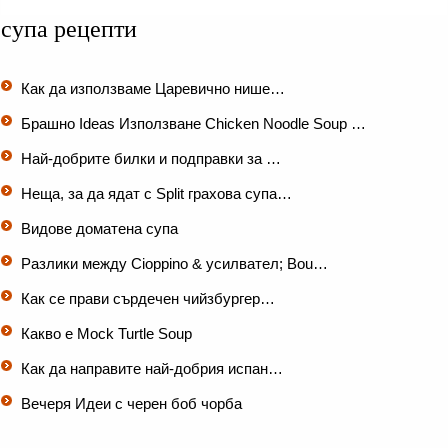
супа рецепти
Как да използваме Царевично нише…
Брашно Ideas Използване Chicken Noodle Soup …
Най-добрите билки и подправки за …
Неща, за да ядат с Split грахова супа…
Видове доматена супа
Разлики между Cioppino & усилвател; Bou…
Как се прави сърдечен чийзбургер…
Какво е Mock Turtle Soup
Как да направите най-добрия испан…
Вечеря Идеи с черен боб чорба