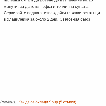
пилешка супа и да доведе до възпаление на 15
минути, за да готвя юфка и топлинна супата.
Сервирайте веднага, извеждайки някакви остатъци
в хладилника за около 2 дни. Световния съюз
Previous:
Как да се охлади Soup (5 стъпки)