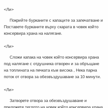
<Ли>
Покрийте бурканите с капаците за запечатване и
Поставете бурканите върху скарата в човек който
консервира храна на налягане.
<Ли>
Сложи капака на човек който консервира храна
под налягане с отдушника отворен и за обръщане
на топлината на печката към висока , Нека парна
поток от отвора за обезвъздушаване за 10 минути.
<Ли>
Затворете отвора за обезвъздушаване и
приложете теглото на човек който консервира храна