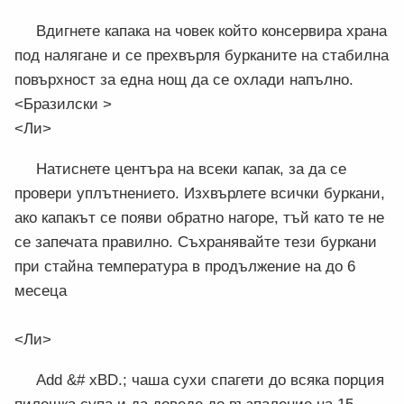
Вдигнете капака на човек който консервира храна
под налягане и се прехвърля бурканите на стабилна
повърхност за една нощ да се охлади напълно.
<Бразилски >
<Ли>
Натиснете центъра на всеки капак, за да се
провери уплътнението. Изхвърлете всички буркани,
ако капакът се появи обратно нагоре, тъй като те не
се запечата правилно. Съхранявайте тези буркани
при стайна температура в продължение на до 6
месеца
<Ли>
Add &# xBD.; чаша сухи спагети до всяка порция