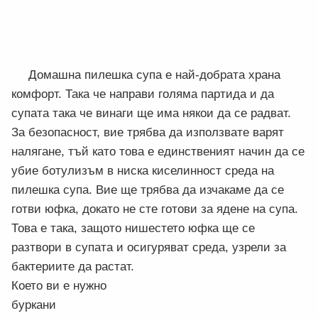
Домашна пилешка супа е най-добрата храна
комфорт. Така че направи голяма партида и да
супата така че винаги ще има някои да се радват.
За безопасност, вие трябва да използвате варят
налягане, тъй като това е единственият начин да се
убие ботулизъм в ниска киселинност среда на
пилешка супа. Вие ще трябва да изчакаме да се
готви юфка, докато не сте готови за ядене на супа.
Това е така, защото нишестето юфка ще се
разтвори в супата и осигуряват среда, узрели за
бактериите да растат.
Което ви е нужно
буркани