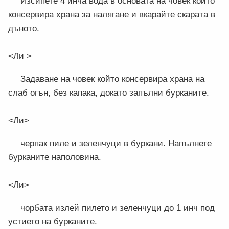
Изсипете 4 инча вода в основата на човек който
консервира храна за налягане и вкарайте скарата в
дъното.
<Ли >
Задаване на човек който консервира храна на
слаб огън, без капака, докато запълни бурканите.
<Ли>
черпак пиле и зеленчуци в буркани. Напълнете
бурканите наполовина.
<Ли>
чорбата излей пилето и зеленчуци до 1 инч под
устието на бурканите.