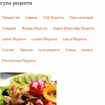
супа рецепти
Предястия
Сирена
Chili Рецепти
Тази категория
Спадове
Фондю Рецепти
Зърна &Картофи Рецепти
хапче Рецепти
салата Рецепти
салса Рецепти
Сосове
Закуски
супа рецепти
Спред
запаси
Растителни Рецепти