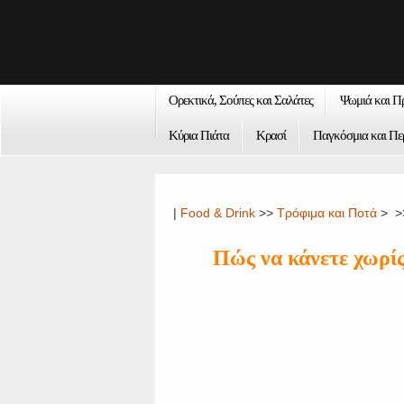
Ορεκτικά, Σούπες και Σαλάτες
Ψωμιά και Π
Κύρια Πιάτα
Κρασί
Παγκόσμια και Πε
|
Food & Drink
>>
Τρόφιμα και Ποτά
> >
Πώς να κάνετε χωρίς