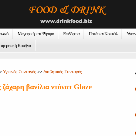
ρωινό
Μαγειρική και Ψήσιμο
Επιδόρπια
Ποτά και Κοκτέιλ
Υγιει
ριφερειακή Κουζίνα
>
Υγιεινές Συνταγές
>>
Διαβητικές Συνταγές
 ζάχαρη βανίλια ντόνατ Glaze