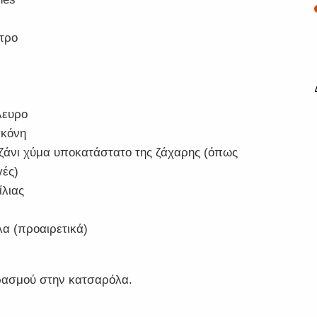
τρο
λευρο
σκόνη
ζάνι χύμα υποκατάστατο της ζάχαρης (όπως
γές)
ίλιας
λα (προαιρετικά)
βρασμού στην κατσαρόλα.