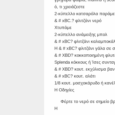
ό, τι χρειάζεστε
2-κύπελλο κατσαρόλα παράμε
& # xBC.? φλιτζάνι νερό
Χτυπάμε
2-κύπελλο ανάμειξης μπολ
& # xBC? φλιτζάνι καλαμποκά
Η & # xBC? φλιτζάνι γάλα σε 
& # XBD? κοκκοποιημένη φλυτ
Splenda κόκκους ή Ίσες συντα
& # XBD? κουτ. εκχύλισμα βαν
& # xBC? κουτ. αλάτι
1/8 κουτ. μοσχοκάρυδο ή κανέ
Η Οδηγίες
Φέρτε το νερό σε σημείο 
Η