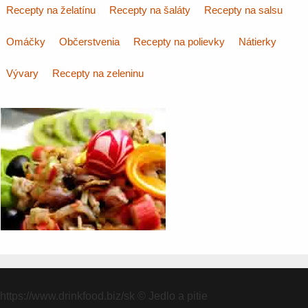
Recepty na želatínu
Recepty na šaláty
Recepty na salsu
Omáčky
Občerstvenia
Recepty na polievky
Nátierky
Vývary
Recepty na zeleninu
https://www.drinkfood.biz/sk
© Jedlo a pitie