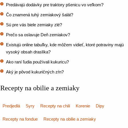
Predávajú dodávky pre traktory pšenicu vo veľkom?
Čo znamená tuhý zemiakový šalát?
Sú pre vás biele zemiaky zlé?
Prečo sa oslavuje Deň zemiakov?
Existujú online tabuľky, kde môžem vidieť, ktoré potraviny majú
vysoký obsah draslíka?
Ako raní ľudia používali kukuricu?
Aký je pôvod kukuričných zŕn?
Recepty na obilie a zemiaky
Predjedlá
Syry
Recepty na chili
Korenie
Dipy
Recepty na fondue
Recepty na obilie a zemiaky