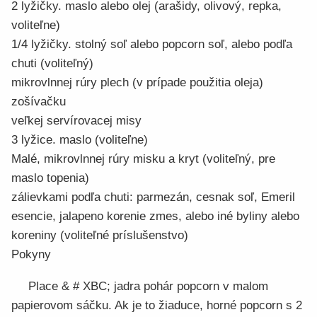
2 lyžičky. maslo alebo olej (arašidy, olivový, repka,
voliteľne)
1/4 lyžičky. stolný soľ alebo popcorn soľ, alebo podľa
chuti (voliteľný)
mikrovlnnej rúry plech (v prípade použitia oleja)
zošívačku
veľkej servírovacej misy
3 lyžice. maslo (voliteľne)
Malé, mikrovlnnej rúry misku a kryt (voliteľný, pre
maslo topenia)
zálievkami podľa chuti: parmezán, cesnak soľ, Emeril
esencie, jalapeno korenie zmes, alebo iné byliny alebo
koreniny (voliteľné príslušenstvo)
Pokyny
Place & # XBC; jadra pohár popcorn v malom
papierovom sáčku. Ak je to žiaduce, horné popcorn s 2