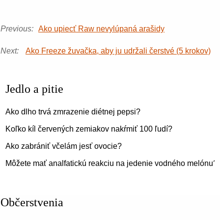
Previous:
Ako upiecť Raw nevylúpaná arašidy
Next:
Ako Freeze žuvačka, aby ju udržali čerstvé (5 krokov)
Jedlo a pitie
Ako dlho trvá zmrazenie diétnej pepsi?
Koľko kíl červených zemiakov nakŕmiť 100 ľudí?
Ako zabrániť včelám jesť ovocie?
Môžete mať analfatickú reakciu na jedenie vodného melónu?
Občerstvenia