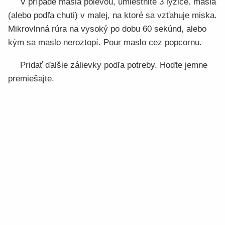
V prípade masla polevou, umiestnite 3 lyžice. masla
(alebo podľa chuti) v malej, na ktoré sa vzťahuje miska.
Mikrovlnná rúra na vysoký po dobu 60 sekúnd, alebo
kým sa maslo neroztopí. Pour maslo cez popcornu.
Pridať ďalšie zálievky podľa potreby. Hoďte jemne
premiešajte.