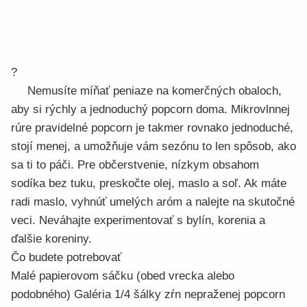
?
Nemusíte míňať peniaze na komerčných obaloch,
aby si rýchly a jednoduchý popcorn doma. Mikrovlnnej
rúre pravidelné popcorn je takmer rovnako jednoduché,
stojí menej, a umožňuje vám sezónu to len spôsob, ako
sa ti to páči. Pre občerstvenie, nízkym obsahom
sodíka bez tuku, preskočte olej, maslo a soľ. Ak máte
radi maslo, vyhnúť umelých aróm a nalejte na skutočné
veci. Neváhajte experimentovať s bylín, korenia a
ďalšie koreniny.
Čo budete potrebovať
Malé papierovom sáčku (obed vrecka alebo
podobného) Galéria 1/4 šálky zŕn nepraženej popcorn