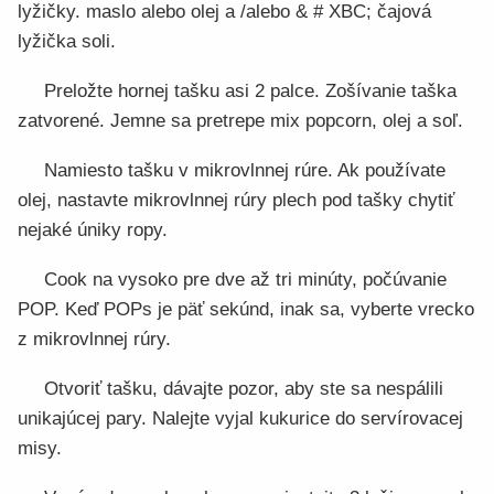
lyžičky. maslo alebo olej a /alebo & # XBC; čajová
lyžička soli.
Preložte hornej tašku asi 2 palce. Zošívanie taška
zatvorené. Jemne sa pretrepe mix popcorn, olej a soľ. ​​
Namiesto tašku v mikrovlnnej rúre. Ak používate
olej, nastavte mikrovlnnej rúry plech pod tašky chytiť
nejaké úniky ropy.
Cook na vysoko pre dve až tri minúty, počúvanie
POP. Keď POPs je päť sekúnd, inak sa, vyberte vrecko
z mikrovlnnej rúry.
Otvoriť tašku, dávajte pozor, aby ste sa nespálili
unikajúcej pary. Nalejte vyjal kukurice do servírovacej
misy.