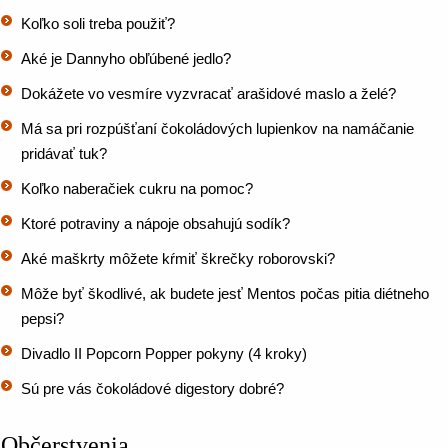
Koľko soli treba použiť?
Aké je Dannyho obľúbené jedlo?
Dokážete vo vesmíre vyzvracať arašidové maslo a želé?
Má sa pri rozpúšťaní čokoládových lupienkov na namáčanie
pridávať tuk?
Koľko naberačiek cukru na pomoc?
Ktoré potraviny a nápoje obsahujú sodík?
Aké maškrty môžete kŕmiť škrečky roborovski?
Môže byť škodlivé, ak budete jesť Mentos počas pitia diétneho
pepsi?
Divadlo II Popcorn Popper pokyny (4 kroky)
Sú pre vás čokoládové digestory dobré?
Občerstvenia