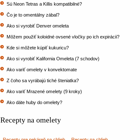
Sú Neon Tetras a Killis kompatibilné?
Čo je to omentálny zábal?
Ako si vyrobiť Denver omeleta
Môžem použiť koloidné ovsené vločky po ich expirácii?
Kde si môžete kúpiť kukuricu?
Ako si vyrobiť Kalifornia Omeleta (7 schodov)
Ako variť omelety v konvektomate
Z čoho sa vyrábajú tiché šteniatka?
Ako variť Mrazené omelety (9 kroky)
Ako dáte huby do omelety?
Recepty na omelety
Recepty pre pekáreň na chlieb
Recepty na chlieb