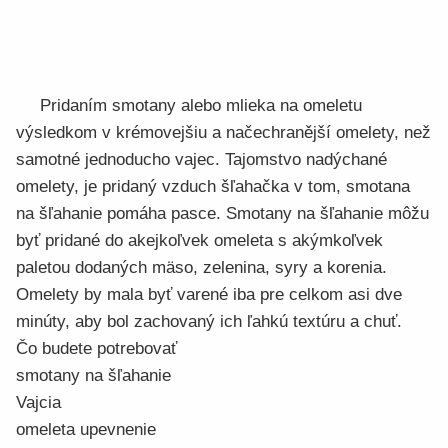
Pridaním smotany alebo mlieka na omeletu
výsledkom v krémovejšiu a načechranější omelety, než
samotné jednoducho vajec. Tajomstvo nadýchané
omelety, je pridaný vzduch šľahačka v tom, smotana
na šľahanie pomáha pasce. Smotany na šľahanie môžu
byť pridané do akejkoľvek omeleta s akýmkoľvek
paletou dodaných mäso, zelenina, syry a korenia.
Omelety by mala byť varené iba pre celkom asi dve
minúty, aby bol zachovaný ich ľahkú textúru a chuť.
Čo budete potrebovať
smotany na šľahanie
Vajcia
omeleta upevnenie