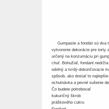
Gumpaste a fondán sú dva t
vytvorenie dekorácie pre torty 
určený na konzumáciu pri gumpa
chuť. Bohužiaľ, fondant nedržia
odolný a tvrdý-dokončovacie ma
spôsob, ako dostať to najlepši
ochutnávka a pevné sušenie de
Čo budete potrebovať
kukuričný škrob
práškového cukru
Fondant