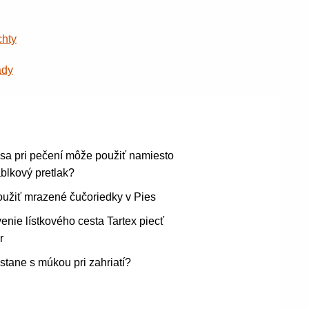
chty
ady
sa pri pečení môže použiť namiesto
ablkový pretlak?
užiť mrazené čučoriedky v Pies
enie lístkového cesta Tartex piecť
r
stane s múkou pri zahriatí?