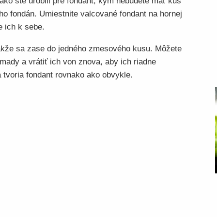
ko ste urobili pre fondant, kým nebudete mať kus
o fondán. Umiestnite valcované fondant na hornej
 ich k sebe.
akže sa zase do jedného zmesového kusu. Môžete
mady a vrátiť ich von znova, aby ich riadne
a tvoria fondant rovnako ako obvykle.