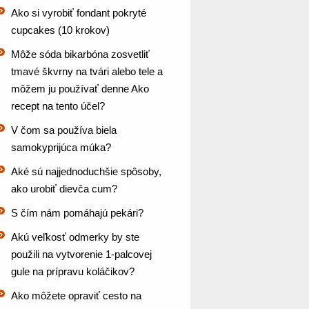
Ako si vyrobiť fondant pokryté
cupcakes (10 krokov)
Môže sóda bikarbóna zosvetliť
tmavé škvrny na tvári alebo tele a
môžem ju používať denne Ako
recept na tento účel?
V čom sa používa biela
samokyprijúca múka?
Aké sú najjednoduchšie spôsoby,
ako urobiť dievča cum?
S čím nám pomáhajú pekári?
Akú veľkosť odmerky by ste
použili na vytvorenie 1-palcovej
gule na prípravu koláčikov?
Ako môžete opraviť cesto na