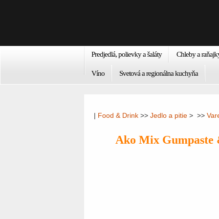
Predjedlá, polievky a šaláty
Chleby a raňajk
Víno
Svetová a regionálna kuchyňa
|
Food & Drink
>>
Jedlo a pitie
> >>
Var
Ako Mix Gumpaste 