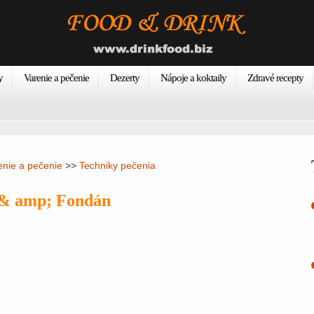
y
Varenie a pečenie
Dezerty
Nápoje a koktaily
Zdravé recepty
enie a pečenie
>>
Techniky pečenia
& amp; Fondán