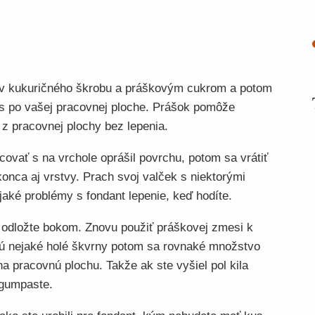
v kukuričného škrobu a práškovým cukrom a potom
 po vašej pracovnej ploche. Prášok pomôže
z pracovnej plochy bez lepenia.
covať s na vrchole oprášil povrchu, potom sa vrátiť
onca aj vrstvy. Prach svoj valček s niektorými
ké problémy s fondant lepenie, keď hodíte.
a odložte bokom. Znovu použiť práškovej zmesi k
jú nejaké holé škvrny potom sa rovnaké množstvo
 pracovnú plochu. Takže ak ste vyšiel pol kila
 gumpaste.