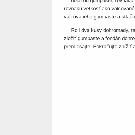
dojazdu gumpaste, rovnako a
rovnakú veľkosť ako valcovanéh
valcovaného gumpaste a stlačte
Roll dva kusy dohromady, t
zložiť gumpaste a fondán dohro
premiešajte. Pokračujte znížiť 