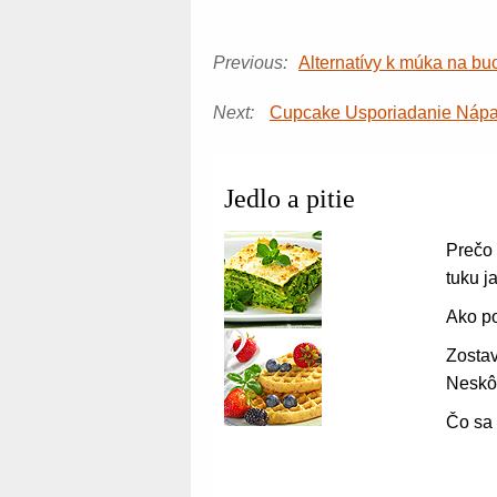
Previous:
Alternatívy k múka na bu
Next:
Cupcake Usporiadanie Náp
Jedlo a pitie
Prečo 
tuku j
Ako po
Zostav
Neskô
Čo sa 