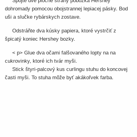
Spojte dve ploché strany pobozká Hershey
dohromady pomocou obojstrannej lepiacej pásky. Bod
uši a slučke rybárskych zostave.
Odstráňte dva kúsky papiera, ktoré vystrčiť z
špicatý koniec Hershey bozky.
< p> Glue dva očami falšovaného lopty na na
cukrovinky, ktoré ich tvár myši.
Stick štyri-palcový kus curlingu stuhu do koncovej
časti myši. To stuha môže byť akákoľvek farba.