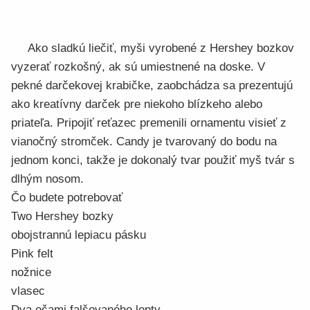
Ako sladkú liečiť, myši vyrobené z Hershey bozkov
vyzerať rozkošný, ak sú umiestnené na doske. V
pekné darčekovej krabičke, zaobchádza sa prezentujú
ako kreatívny darček pre niekoho blízkeho alebo
priateľa. Pripojiť reťazec premenili ornamentu visieť z
vianočný stromček. Candy je tvarovaný do bodu na
jednom konci, takže je dokonalý tvar použiť myš tvár s
dlhým nosom.
Čo budete potrebovať
Two Hershey bozky
obojstrannú lepiacu pásku
Pink felt
nožnice
vlasec
Dva očami falšovaného lopty