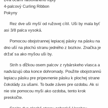
4-palcový Curling Ribbon
Pokyny
Rez dve uši myší od ružovej cítil. Uši by mala byť
asi 3/8 palca vysoká.
Pomocou obojstrannej lepiacej pásky na pásku na
dno uší na plochú stranu jedného z bozkov. Značka je
držať sa ako myšou uši by.
Strih s dĺžkou osem palcov z rybárskeho vlasca a
nadväzujú oba konce dohromady. Použite obojstrannú
lepiacu pásku pre pripevnenie pásku k plochej strane
čokolády za ušami. To bude záves pre ozdobu. Ak si
nie ste pomocou myši ako ozdoba, tento krok
preskočte.