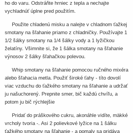
ho do varu. Odstráňte hrniec z tepla a nechajte
vychladnúť úplne pred použitím.
Použite chladenú misku a nalejte v chladnom ťažkej
smotany na šľahanie priamo z chladničky. Používajte 1
1/2 šálky smotany na 1/4 šálky vody a 1 lyžičkou
želatíny. Všimnite si, že 1 šálka smotany na šľahanie
výnosov 2 šálky šľahačkou polevou.
Whip smotany na šľahanie pomocou ručného mixéra
alebo šľahacia metla. Použiť široké ťahy - títo dovolí
viac vzduchu do ťažkého smotany na šľahanie a udržať
ju našuchorený. Prepnite smer, bič každú chvíľu, a
potom ju bič rýchlejšie
Pridať do práškového cukru, akonáhle vidíte, mäkké
vrcholy tvoria -. Asi 2 polievkové lyžice na 1 šálku
ťažkého smotany na šľahanie - a pomaly sa pridáva