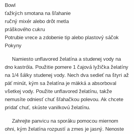
Bowl
ťažkých smotana na šľahanie
ručný mixér alebo drôt metla
práškového cukru
Potrubie vrece a zdobenie tip alebo plastový sáčok
Pokyny
Namiesto unflavored želatína a studenej vody na
dno kastróla. Použitie pomere 1 čajová lyžička želatíny
na 1/4 šálky studenej vody. Nech dva sedieť na štyri až
päť minút, kým sa želatína je mäkká a absorboval
všetkej vody. Použite unflavored želatínu, takže
nemusíte odniesť chuť šľahačkou polevou. Ak chcete
pridať chuť, skúste vanilkovú želatínu.
Zahrejte panvicu na sporáku pomocou miernom
ohni, kým želatína rozpustí a zmes je jasný. Nenoste