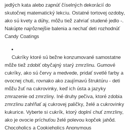
jedlých kata alebo zapnúť číselných dekorácií do
skutočnej matematický lekciu. Ostatné tortovej ozdoby,
ako sú kvety a dúhy, môžu tiež zahriať studené jedlo -.
Nakúpte najrôznejšie balenia a nechať deti rozhodnúť
Candy Coatings
Cukríky ktoré sú bežne konzumované samostatne
môže tiež zdobiť obyčajný starý zmrzlinu. Gumové
cukríky, ako sú červy a medvede, pridať svetlé farby a
ovocnej chuti, rovnako ako zaujímavú štruktúru - deti
môžu žuť na cukrovinky, keď ich ústa a jazyky
zmrazenie od zmrzliny. Iné druhy pečiva, ktoré zdobia
zmrzlinu zahŕňať aj cukrovej paličky, želé a cukrovinky
kukurice. Vyberte si cukrík, ktorý doplní chuť zmrzliny,
ako je ovocie príchuťou želé polevou kopček jahôd.
Chocoholics a Cookieholics Anonymous