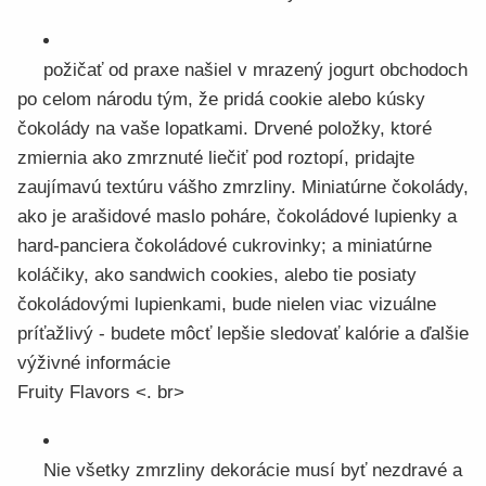
požičať od praxe našiel v mrazený jogurt obchodoch
po celom národu tým, že pridá cookie alebo kúsky
čokolády na vaše lopatkami. Drvené položky, ktoré
zmiernia ako zmrznuté liečiť pod roztopí, pridajte
zaujímavú textúru vášho zmrzliny. Miniatúrne čokolády,
ako je arašidové maslo poháre, čokoládové lupienky a
hard-panciera čokoládové cukrovinky; a miniatúrne
koláčiky, ako sandwich cookies, alebo tie posiaty
čokoládovými lupienkami, bude nielen viac vizuálne
príťažlivý - budete môcť lepšie sledovať kalórie a ďalšie
výživné informácie
Fruity Flavors <. br>
Nie všetky zmrzliny dekorácie musí byť nezdravé a