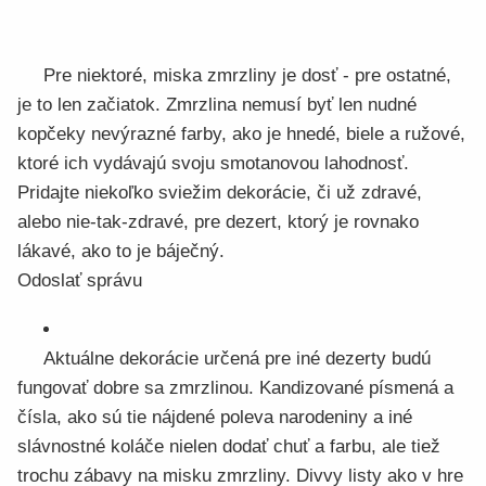
Pre niektoré, miska zmrzliny je dosť - pre ostatné,
je to len začiatok. Zmrzlina nemusí byť len nudné
kopčeky nevýrazné farby, ako je hnedé, biele a ružové,
ktoré ich vydávajú svoju smotanovou lahodnosť.
Pridajte niekoľko sviežim dekorácie, či už zdravé,
alebo nie-tak-zdravé, pre dezert, ktorý je rovnako
lákavé, ako to je báječný.
Odoslať správu
Aktuálne dekorácie určená pre iné dezerty budú
fungovať dobre sa zmrzlinou. Kandizované písmená a
čísla, ako sú tie nájdené poleva narodeniny a iné
slávnostné koláče nielen dodať chuť a farbu, ale tiež
trochu zábavy na misku zmrzliny. Divvy listy ako v hre