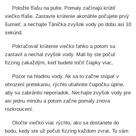
Položte fľašu na pulte. Pomaly začínajú krútiť
viečko fľaše. Zastavte krútenie akonáhle počujete prvý
šumieť, a nechajte Tánička zvyšok vody po dobu asi 10
sekúnd.
Pokračovať krútenie viečko ľahko a potom sa
zastavil a nechal zvyšok vody. Mali by ste počuť
fizzing zakaždým, keď budete točiť čiapky viac.
Pozor na hladinu vody. Ak sa to začne stúpať v
ohrození pretekaniu, rýchlo utiahnite čiapočku úplne,
aby sa zabránilo neporiadok. Nechajte zvyšok vody pre
asi jednu minútu a potom začne pomaly znova
rozkroucení.
Otočte viečko viac rýchlo, ako sa dostanete do
bodu, kedy ste už počuli fizzing každom zvrat. To vám