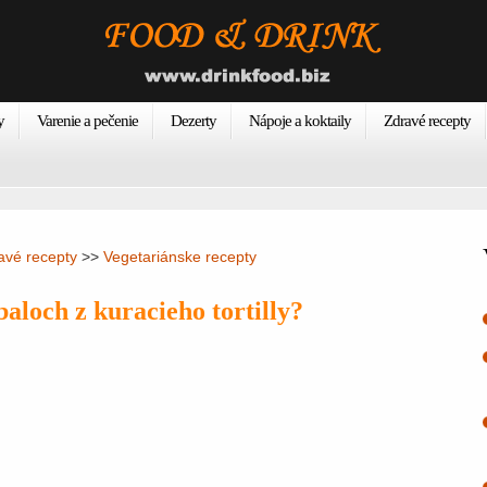
y
Varenie a pečenie
Dezerty
Nápoje a koktaily
Zdravé recepty
avé recepty
>>
Vegetariánske recepty
baloch z kuracieho tortilly?