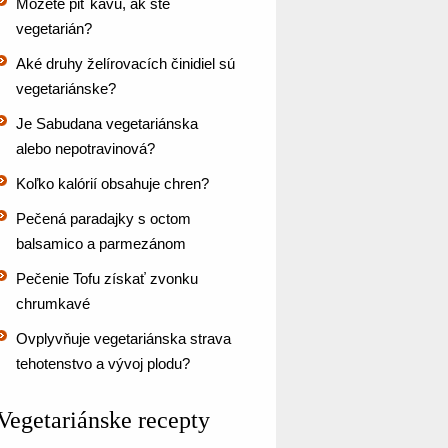
Môžete piť kávu, ak ste
vegetarián?
Aké druhy želírovacích činidiel sú
vegetariánske?
Je Sabudana vegetariánska
alebo nepotravinová?
Koľko kalórií obsahuje chren?
Pečená paradajky s octom
balsamico a parmezánom
Pečenie Tofu získať zvonku
chrumkavé
Ovplyvňuje vegetariánska strava
tehotenstvo a vývoj plodu?
Vegetariánske recepty