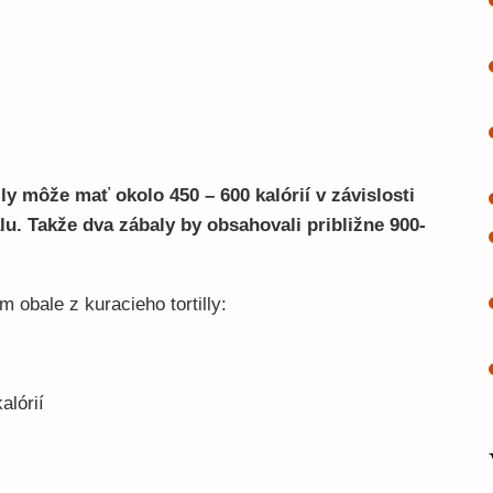
ly môže mať okolo 450 – 600 kalórií v závislosti
alu. Takže dva zábaly by obsahovali približne 900-
om obale z kuracieho tortilly:
alórií