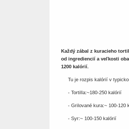
Každý zábal z kuracieho tortil
od ingrediencií a veľkosti ob
1200 kalórií.
Tu je rozpis kalórií v typick
- Tortilla:~180-250 kalórií
- Grilované kura:~ 100-120 k
- Syr:~ 100-150 kalórií