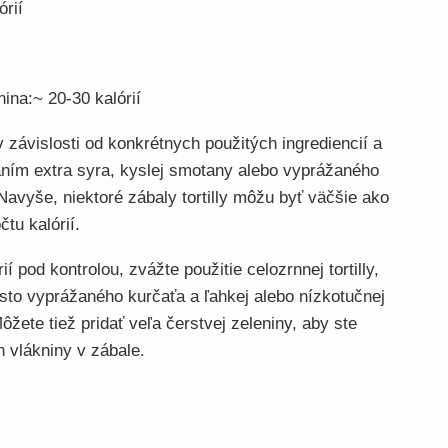
órií
nina:~ 20-30 kalórií
v závislosti od konkrétnych použitých ingrediencií a
daním extra syra, kyslej smotany alebo vyprážaného
 Navyše, niektoré zábaly tortilly môžu byť väčšie ako
tu kalórií.
í pod kontrolou, zvážte použitie celozrnnej tortilly,
sto vyprážaného kurčaťa a ľahkej alebo nízkotučnej
ôžete tiež pridať veľa čerstvej zeleniny, aby ste
h vlákniny v zábale.