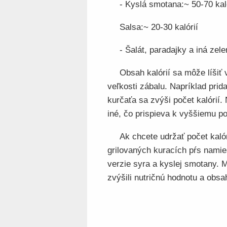
- Kyslá smotana:~ 50-70 kal
Salsa:~ 20-30 kalórií
- Šalát, paradajky a iná zele
Obsah kalórií sa môže líšiť 
veľkosti zábalu. Napríklad pri
kurčaťa sa zvýši počet kalórií.
iné, čo prispieva k vyššiemu poč
Ak chcete udržať počet kalóri
grilovaných kuracích pŕs namie
verzie syra a kyslej smotany. M
zvýšili nutričnú hodnotu a obsa