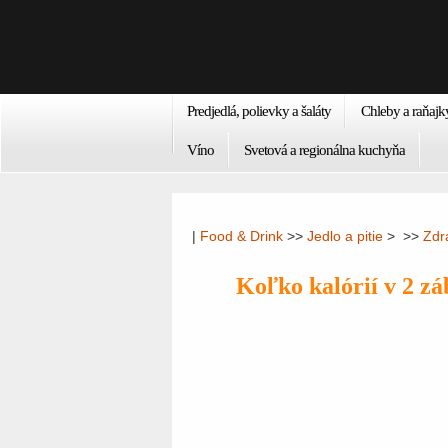
Predjedlá, polievky a šaláty
Chleby a raňajk
Víno
Svetová a regionálna kuchyňa
|
Food & Drink
>>
Jedlo a pitie
> >>
Zdr
Koľko kalórií v 2 zá