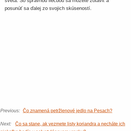
sveta. So správnou liečbou sa môžete zotaviť a
posunúť sa ďalej zo svojich skúseností.
Previous:
Čo znamená petržlenové jedlo na Pesach?
Next:
Čo sa stane, ak vezmete listy koriandra a necháte ich