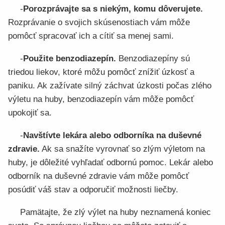
-
Porozprávajte sa s niekým, komu dôverujete.
Rozprávanie o svojich skúsenostiach vám môže
pomôcť spracovať ich a cítiť sa menej sami.
-
Použite benzodiazepín.
Benzodiazepíny sú
triedou liekov, ktoré môžu pomôcť znížiť úzkosť a
paniku. Ak zažívate silný záchvat úzkosti počas zlého
výletu na huby, benzodiazepín vám môže pomôcť
upokojiť sa.
-
Navštívte lekára alebo odborníka na duševné
zdravie.
Ak sa snažíte vyrovnať so zlým výletom na
huby, je dôležité vyhľadať odbornú pomoc. Lekár alebo
odborník na duševné zdravie vám môže pomôcť
posúdiť váš stav a odporučiť možnosti liečby.
Pamätajte, že zlý výlet na huby neznamená koniec