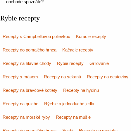
obchode spoznáte?
Rybie recepty
Recepty s Campbellovou polievkou
Kuracie recepty
Recepty do pomalého hrnca
Kačacie recepty
Recepty na hlavné chody
Rybie recepty
Grilovanie
Recepty s mäsom
Recepty na sekanú
Recepty na cestoviny
Recepty na bravčové kotlety
Recepty na hydinu
Recepty na quiche
Rýchle a jednoduché jedlá
Recepty na morské ryby
Recepty na mušle
Recepty do pomalého hrnca
Sushi
Recepty na moriaka