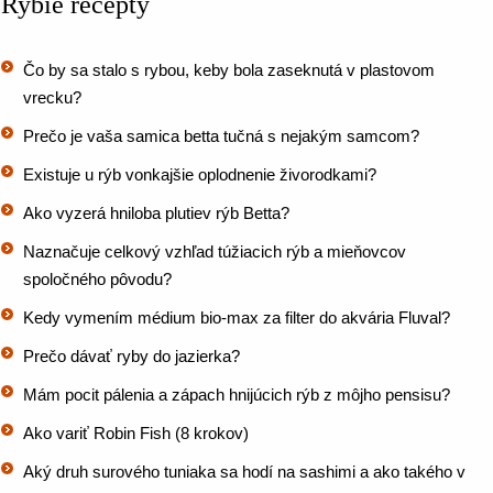
Rybie recepty
Čo by sa stalo s rybou, keby bola zaseknutá v plastovom
vrecku?
Prečo je vaša samica betta tučná s nejakým samcom?
Existuje u rýb vonkajšie oplodnenie živorodkami?
Ako vyzerá hniloba plutiev rýb Betta?
Naznačuje celkový vzhľad túžiacich rýb a mieňovcov
spoločného pôvodu?
Kedy vymením médium bio-max za filter do akvária Fluval?
Prečo dávať ryby do jazierka?
Mám pocit pálenia a zápach hnijúcich rýb z môjho pensisu?
Ako variť Robin Fish (8 krokov)
Aký druh surového tuniaka sa hodí na sashimi a ako takého v