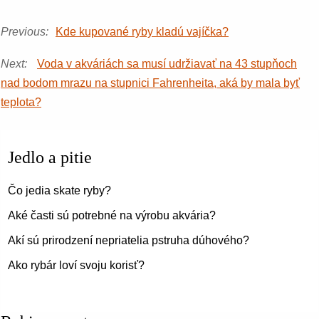
Previous:
Kde kupované ryby kladú vajíčka?
Next:
Voda v akváriách sa musí udržiavať na 43 stupňoch
nad bodom mrazu na stupnici Fahrenheita, aká by mala byť
teplota?
Jedlo a pitie
Čo jedia skate ryby?
Aké časti sú potrebné na výrobu akvária?
Akí sú prirodzení nepriatelia pstruha dúhového?
Ako rybár loví svoju korisť?