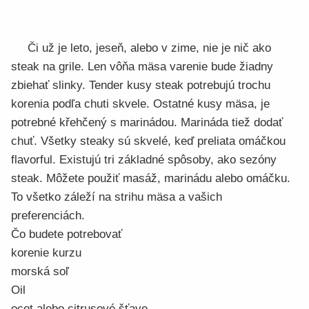
Či už je leto, jeseň, alebo v zime, nie je nič ako
steak na grile. Len vôňa mäsa varenie bude žiadny
zbiehať slinky. Tender kusy steak potrebujú trochu
korenia podľa chuti skvele. Ostatné kusy mäsa, je
potrebné křehčený s marinádou. Marináda tiež dodať
chuť. Všetky steaky sú skvelé, keď preliata omáčkou
flavorful. Existujú tri základné spôsoby, ako sezóny
steak. Môžete použiť masáž, marinádu alebo omáčku.
To všetko záleží na strihu mäsa a vašich
preferenciách.
Čo budete potrebovať
korenie kurzu
morská soľ
Oil
ocot alebo citrusové šťave