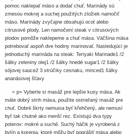
pomoc naklepať mäso a dodať chuť. Marinády sú
zmesou mokrej a suchej použitých zložiek namočiť
mäso. Marinády zvyčajne obsahujú ocot alebo
citrusové plody. Len namočení steak v citrusových
plodov pomôže naklepeme a chuť mäsa. Väčšina mäsa
potrebovať aspoň dve hodiny marinovať. Nasledujúci je
jednoduchý marináda na steak: Teriyaki Marinade1 /2
šálky zeleniny olej1 /2 šálky hnedé sugar1 /2 šálky
sójovej sauce2 3 strúčiky cesnaku, minced1 šálky
ananásovej šťavy
< p> Vyberte si masáž pre lepšie kusy mäsa. Ak
máte dobrý strih mäsa, použite ostrieľaný masáž pre
chuť. Dobré škrty nemusia byť křehčený, ale nemusí
byť tak chutné ako menší rez. Existujú dva typy
poterov: mokré a suché. Suchý háčik je vyrobená z
bylín a korenia, ktoré môžu byť poprášiť mäsa alebo