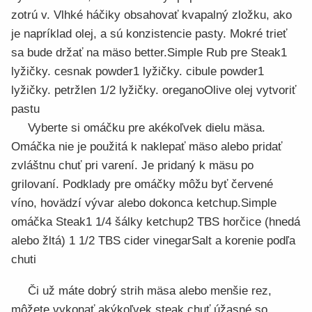
zotrú v. Vlhké háčiky obsahovať kvapalný zložku, ako
je napríklad olej, a sú konzistencie pasty. Mokré trieť
sa bude držať na mäso better.Simple Rub pre Steak1
lyžičky. cesnak powder1 lyžičky. cibule powder1
lyžičky. petržlen 1/2 lyžičky. oreganoOlive olej vytvoriť
pastu
Vyberte si omáčku pre akékoľvek dielu mäsa.
Omáčka nie je použitá k naklepať mäso alebo pridať
zvláštnu chuť pri varení. Je pridaný k mäsu po
grilovaní. Podklady pre omáčky môžu byť červené
víno, hovädzí vývar alebo dokonca ketchup.Simple
omáčka Steak1 1/4 šálky ketchup2 TBS horčice (hnedá
alebo žltá) 1 1/2 TBS cider vinegarSalt a korenie podľa
chuti
Či už máte dobrý strih mäsa alebo menšie rez,
môžete vykonať akýkoľvek steak chuť úžasné so