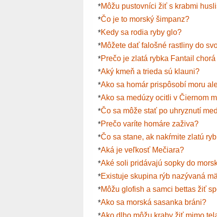
Môžu pustovníci žiť s krabmi husl
*
Čo je to morský šimpanz?
*
Kedy sa rodia ryby glo?
*
Môžete dať falošné rastliny do s
*
Prečo je zlatá rybka Fantail chorá
*
Aký kmeň a trieda sú klauni?
*
Ako sa homár prispôsobí moru al
*
Ako sa medúzy ocitli v Čiernom m
*
Čo sa môže stať po uhryznutí me
*
Prečo varíte homáre zaživa?
*
Čo sa stane, ak nakŕmite zlatú r
*
Aká je veľkosť Mečiara?
*
Aké soli pridávajú sopky do mors
*
Existuje skupina rýb nazývaná m
*
Môžu glofish a samci bettas žiť s
*
Ako sa morská sasanka bráni?
*
Ako dlho môžu kraby žiť mimo tel
*