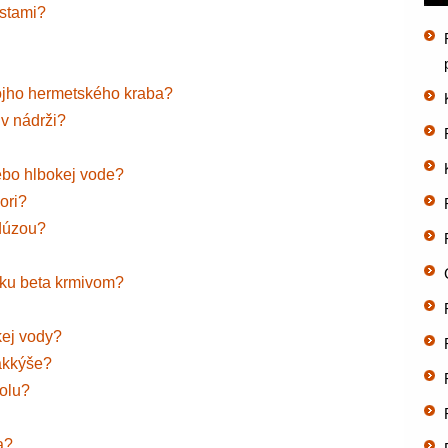
istami?
vojho hermetského kraba?
 v nádrži?
ebo hlbokej vode?
ori?
dúzou?
ybku beta krmivom?
kej vody?
äkkýše?
polu?
a?