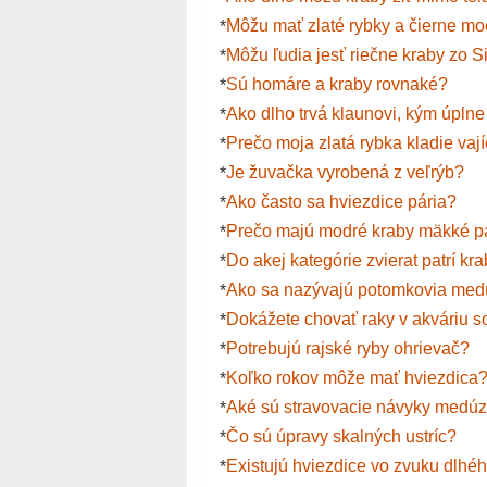
Môžu mať zlaté rybky a čierne moč
*
Môžu ľudia jesť riečne kraby zo 
*
Sú homáre a kraby rovnaké?
*
Ako dlho trvá klaunovi, kým úplne
*
Prečo moja zlatá rybka kladie vaj
*
Je žuvačka vyrobená z veľrýb?
*
Ako často sa hviezdice pária?
*
Prečo majú modré kraby mäkké p
*
Do akej kategórie zvierat patrí kr
*
Ako sa nazývajú potomkovia med
*
Dokážete chovať raky v akváriu s
*
Potrebujú rajské ryby ohrievač?
*
Koľko rokov môže mať hviezdica
*
Aké sú stravovacie návyky medú
*
Čo sú úpravy skalných ustríc?
*
Existujú hviezdice vo zvuku dlhé
*