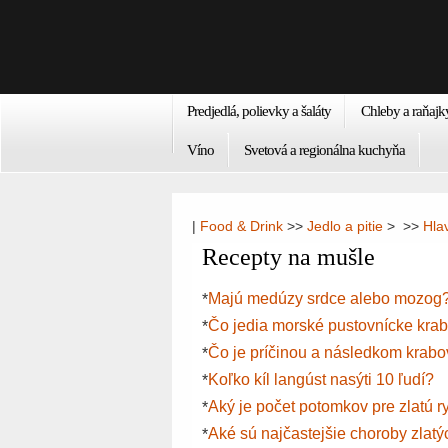
Predjedlá, polievky a šaláty
Chleby a raňajk
Víno
Svetová a regionálna kuchyňa
|
Food & Drink
>>
Jedlo a pitie
> >>
Hla
Recepty na mušle
Majú medúzy srdce alebo mozog
*
Čo jedia morské pustovnícke kra
*
Čo je príčinou a následkom krabo
*
Koľko kíl langúst nasýti 10 ľudí?
*
Aký je počet potomkov pre zlatú 
*
Aké sú najčastejšie choroby zlatý
*