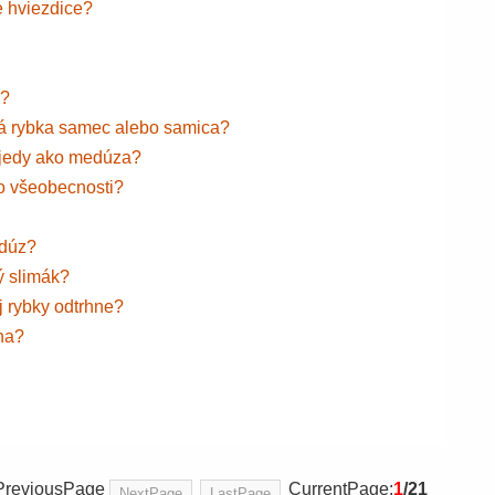
e hviezdice?
h?
latá rybka samec alebo samica?
é jedy ako medúza?
o všeobecnosti?
edúz?
ý slimák?
j rybky odtrhne?
ína?
e PreviousPage
CurrentPage:
1
/21
NextPage
LastPage