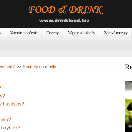
y
Varenie a pečenie
Dezerty
Nápoje a koktaily
Zdravé recepty
Re
vné jedlá
>>
Recepty na mušle
?
by?
v huslistov?
rybku?
ch rybiek?