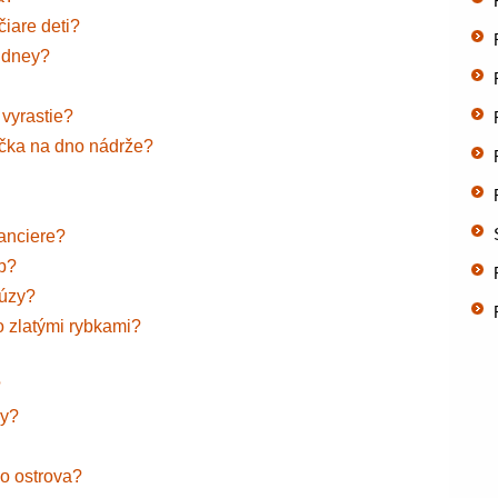
iare deti?
Sidney?
 vyrastie?
íčka na dno nádrže?
anciere?
ab?
úzy?
o zlatými rybkami?
?
zy?
ho ostrova?