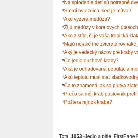
Na splodenie detí sú potrebné dv
*
Smrdí hviezdica, keď je mŕtva?
*
Ako vyzerá medúza?
*
Žijú medúzy v koralových útesoc
*
Ako zistíte, či je vaša tropická z
*
Majú nejaké iné zvieratá rovnak
*
Aký je vedecký názov pre kraby v
*
Čo jedia duchové kraby?
*
Aká je odhadovaná populácia m
*
Akú teplotu musí mať sladkovodn
*
Čo to znamená, ak sa plutva zlate
*
Prečo sa môj krab pustovník prel
*
Požiera rejnok kraba?
*
Total
1053
-Jedlo a pitie FirstPag