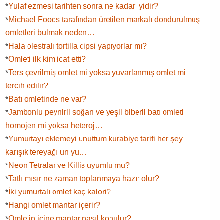
Yulaf ezmesi tarihten sonra ne kadar iyidir?
*
Michael Foods tarafından üretilen markalı dondurulmuş
*
omletleri bulmak neden…
Hala olestralı tortilla cipsi yapıyorlar mı?
*
Omleti ilk kim icat etti?
*
Ters çevrilmiş omlet mi yoksa yuvarlanmış omlet mi
*
tercih edilir?
Batı omletinde ne var?
*
Jambonlu peynirli soğan ve yeşil biberli batı omleti
*
homojen mi yoksa heteroj…
Yumurtayı eklemeyi unuttum kurabiye tarifi her şey
*
karışık tereyağı un yu…
Neon Tetralar ve Killis uyumlu mu?
*
Tatlı mısır ne zaman toplanmaya hazır olur?
*
İki yumurtalı omlet kaç kalori?
*
Hangi omlet mantar içerir?
*
Omletin içine mantar nasıl konulur?
*