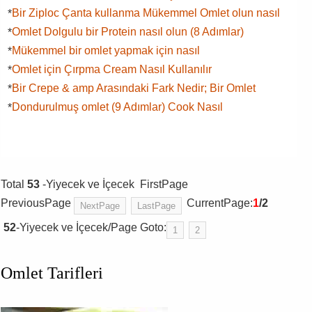
Bir Ziploc Çanta kullanma Mükemmel Omlet olun nasıl
*
Omlet Dolgulu bir Protein nasıl olun (8 Adımlar)
*
Mükemmel bir omlet yapmak için nasıl
*
Omlet için Çırpma Cream Nasıl Kullanılır
*
Bir Crepe & amp Arasındaki Fark Nedir; Bir Omlet
*
Dondurulmuş omlet (9 Adımlar) Cook Nasıl
*
Total
53
-Yiyecek ve İçecek FirstPage
PreviousPage
CurrentPage:
1
/2
NextPage
LastPage
52
-Yiyecek ve İçecek/Page Goto:
1
2
Omlet Tarifleri