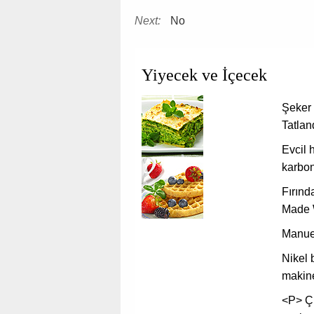
Next:
No
Yiyecek ve İçecek
Şeker
Tatland
Evcil
karbon
Fırınd
Made 
Manuel
Nikel 
makin
<P> Çi