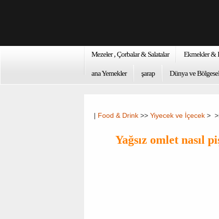
Mezeler , Çorbalar & Salatalar
Ekmekler & K
ana Yemekler
şarap
Dünya ve Bölgesel
|
Food & Drink
>>
Yiyecek ve İçecek
> 
Yağsız omlet nasıl pi