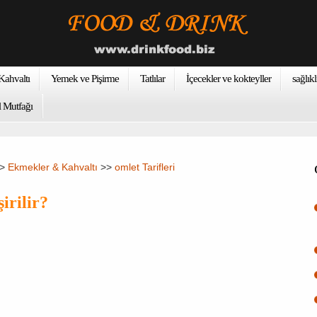
ahvaltı
Yemek ve Pişirme
Tatlılar
İçecekler ve kokteyller
sağlıkl
 Mutfağı
>>
Ekmekler & Kahvaltı
>>
omlet Tarifleri
şirilir?