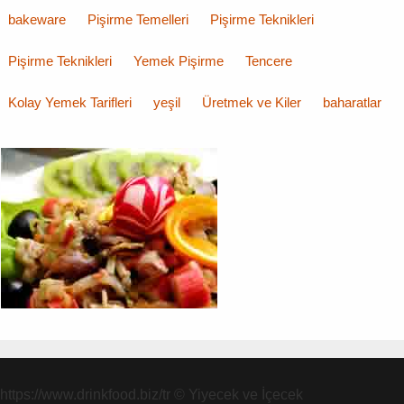
bakeware
Pişirme Temelleri
Pişirme Teknikleri
Pişirme Teknikleri
Yemek Pişirme
Tencere
Kolay Yemek Tarifleri
yeşil
Üretmek ve Kiler
baharatlar
https://www.drinkfood.biz/tr
© Yiyecek ve İçecek