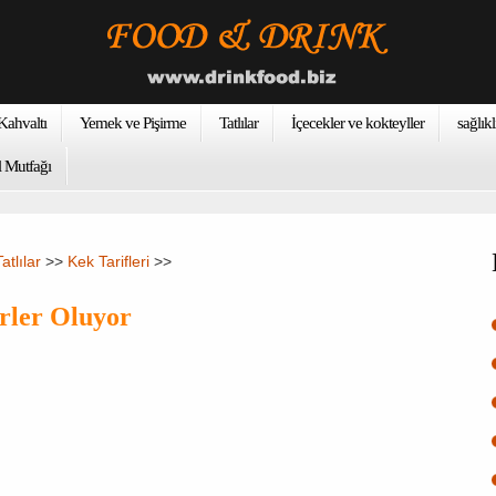
ahvaltı
Yemek ve Pişirme
Tatlılar
İçecekler ve kokteyller
sağlıkl
 Mutfağı
Tatlılar
>>
Kek Tarifleri
>>
rler Oluyor