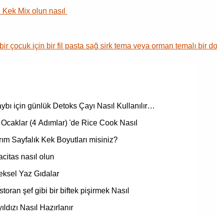
n Kek Mix olun nasıl
r çocuk için bir fil pasta sağ sirk tema veya orman temalı bir 
aybı için günlük Detoks Çayı Nasıl Kullanılır…
Ocaklar (4 Adımlar) 'de Rice Cook Nasıl
ım Sayfalık Kek Boyutları misiniz?
citas nasıl olun
eksel Yaz Gıdalar
storan şef gibi bir biftek pişirmek Nasıl
ıldızı Nasıl Hazırlanır