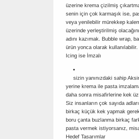
üzerine krema çizilmiş çıkartma
senin için çok karmaşık ise, pa
veya yenilebilir mürekkep kale
üzerinde yerleştirilmiş olacağın
adını kazımak. Bubble wrap, bav
ürün yonca olarak kullanılabilir.
Icing ise İmzalı
sizin yanınızdaki sahip Aksi
yerine krema ile pasta imzalama
daha sonra misafirlerine kek üze
Siz insanların çok sayıda adlar
birkaç küçük kek yapmak gerekeb
boru çanta buzlanma birkaç fark
pasta vermek istiyorsanız, misaf
Hedef Tasarımlar