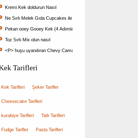
Kremi Kek doldurun Nasıl
Ne Sırlı Melek Gıda Cupcakes ile iyi Goes
Pekan ooey Gooey Kek (4 Adımlar) Make Nasıl
Toz Sırlı Mix olun nasıl
<P> huşu uyandıran Chevy Camaro alın ve nefes kesen bir p…
Kek Tarifleri
Kek Tarifleri
Şeker Tarifler
Cheesecake Tarifleri
kurabiye Tarifleri
Tatlı Tarifleri
Fudge Tarifler
Pasta Tarifleri