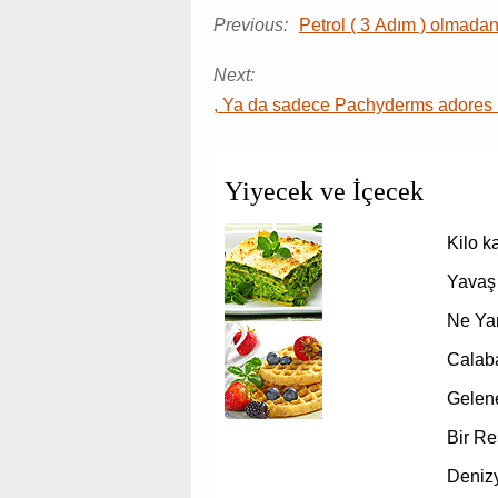
Previous:
Petrol ( 3 Adım ) olmada
Next:
, Ya da sadece Pachyderms adores bi
Yiyecek ve İçecek
Kilo k
Yavaş 
Ne Yar
Calaba
Gelen
Bir Re
Denizy