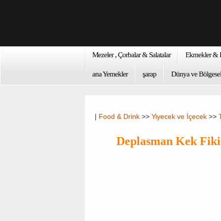
Mezeler , Çorbalar & Salatalar
Ekmekler & K
ana Yemekler
şarap
Dünya ve Bölgesel
|
Food & Drink
>>
Yiyecek ve İçecek
>>
Deplasman Kek Fiki