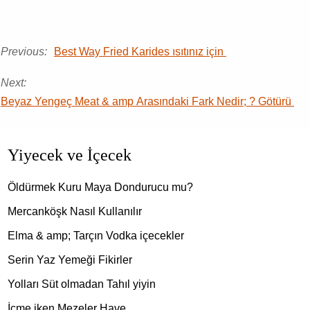
Previous:
Best Way Fried Karides ısıtınız için
Next:
Beyaz Yengeç Meat & amp Arasındaki Fark Nedir; ? Götürü
Yiyecek ve İçecek
Öldürmek Kuru Maya Dondurucu mu?
Mercanköşk Nasıl Kullanılır
Elma & amp; Tarçın Vodka içecekler
Serin Yaz Yemeği Fikirler
Yolları Süt olmadan Tahıl yiyin
İçme iken Mezeler Have