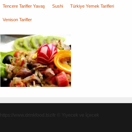
Tencere Tarifler Yavaş
Sushi
Türkiye Yemek Tarifleri
Venison Tarifler
https://www.drinkfood.biz/tr
© Yiyecek ve İçecek