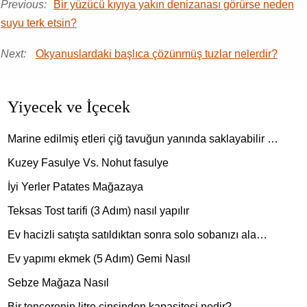
Previous:
Bir yüzücü kıyıya yakın denizanası görürse neden
suyu terk etsin?
Next:
Okyanuslardaki başlıca çözünmüş tuzlar nelerdir?
Yiyecek ve İçecek
Marine edilmiş etleri çiğ tavuğun yanında saklayabilir …
Kuzey Fasulye Vs. Nohut fasulye
İyi Yerler Patates Mağazaya
Teksas Tost tarifi (3 Adım) nasıl yapılır
Ev hacizli satışta satıldıktan sonra solo sobanızı ala…
Ev yapımı ekmek (5 Adım) Gemi Nasıl
Sebze Mağaza Nasıl
Bir tencerenin litre cinsinden kapasitesi nedir?