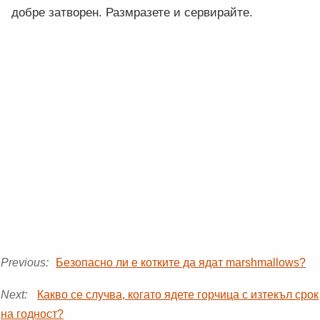
добре затворен. Размразете и сервирайте.
Previous:
Безопасно ли е котките да ядат marshmallows?
Next:
Какво се случва, когато ядете горчица с изтекъл срок
на годност?