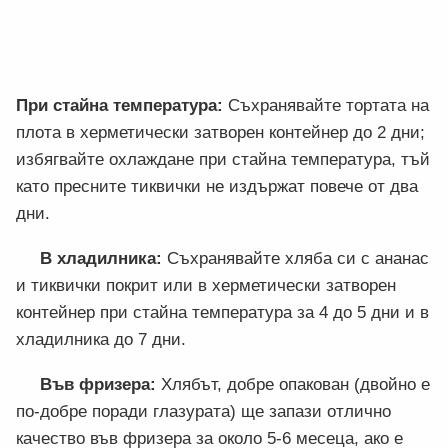
При стайна температура:
Съхранявайте тортата на
плота в херметически затворен контейнер до 2 дни;
избягвайте охлаждане при стайна температура, тъй
като пресните тиквички не издържат повече от два
дни.
В хладилника:
Съхранявайте хляба си с ананас
и тиквички покрит или в херметически затворен
контейнер при стайна температура за 4 до 5 дни и в
хладилника до 7 дни.
Във фризера:
Хлябът, добре опакован (двойно е
по-добре поради глазурата) ще запази отлично
качество във фризера за около 5-6 месеца, ако е