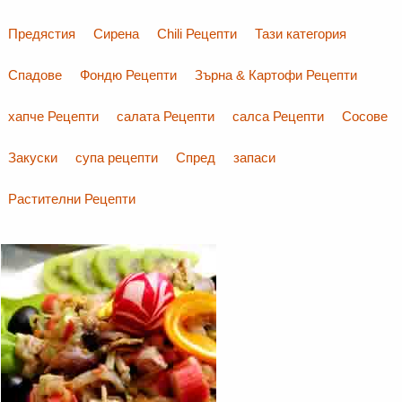
Предястия
Сирена
Chili Рецепти
Тази категория
Спадове
Фондю Рецепти
Зърна & Картофи Рецепти
хапче Рецепти
салата Рецепти
салса Рецепти
Сосове
Закуски
супа рецепти
Спред
запаси
Растителни Рецепти