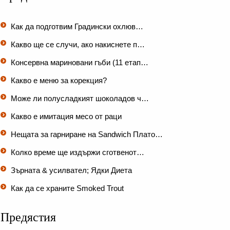
Как да подготвим Градински охлюв…
Какво ще се случи, ако накиснете п…
Консервна мариновани гъби (11 етап…
Какво е меню за корекция?
Може ли полусладкият шоколадов ч…
Какво е имитация месо от раци
Нещата за гарниране на Sandwich Плато…
Колко време ще издържи сготвенот…
Зърната & усилвател; Ядки Диета
Как да се храните Smoked Trout
Предястия