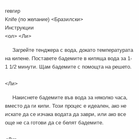
гевгир
Knife (по желание) <Бразилски>
Инструкции
<ол> <Ли>
Загрейте тенджера с вода, докато температурата
на кипене. Поставете бадемите в кипяща вода за 1-
1 1/2 минути. Щам бадемите с помощта на решето.
<Ли>
Накиснете бадемите във вода за няколко часа,
вместо да ги кипи. Този процес е идеален, ако не
искате да се изчака водата да заври, или ако все
още не са готови да се белят бадемите.