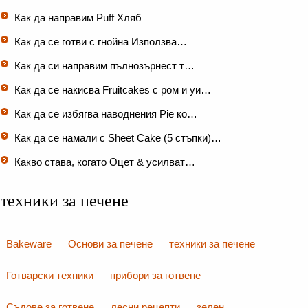
Как да направим Puff Хляб
Как да се готви с гнойна Използва…
Как да си направим пълнозърнест т…
Как да се накисва Fruitcakes с ром и уи…
Как да се избягва наводнения Pie ко…
Как да се намали с Sheet Cake (5 стъпки)…
Какво става, когато Оцет & усилват…
техники за печене
Bakeware
Основи за печене
техники за печене
Готварски техники
прибори за готвене
Съдове за готвене
лесни рецепти
зелен