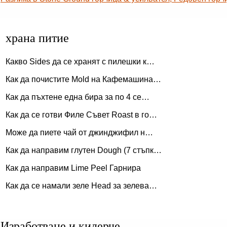
храна питие
Какво Sides да се хранят с пилешки к…
Как да почистите Mold на Кафемашина…
Как да пъхтене една бира за по 4 се…
Как да се готви Филе Съвет Roast в го…
Може да пиете чай от джинджифил н…
Как да направим глутен Dough (7 стъпк…
Как да направим Lime Peel Гарнира
Как да се намали зеле Head за зелева…
Изработване и килерче