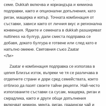
семе. Dukkah включва и кориандъра и кимиона
подправки, както и опционални допълнения, като
риган, мащерка и копър. Точната комбинация от
съставки, зависи както от личния вкус и регионална
конвенция. Ядките и семената в dukkah разширяват
nuttiness на булгур, дали сместа подправка се
добавя, докато булгура е готвене или след като е
напълно омекне. Световния съюз Zaatar
<Ли>
Zaatar е комбинация подправка се използва в
целия Близък изток, въпреки че тя се различава в
отделните страни и дори сред семействата, които
отблизо да пазят своите тайни рецепти. Най-често
използваните съставки са сусам, мащерка, риган и
смрадлика, както и други общи допълнения
включват кимион, мента, риган, градински чай и