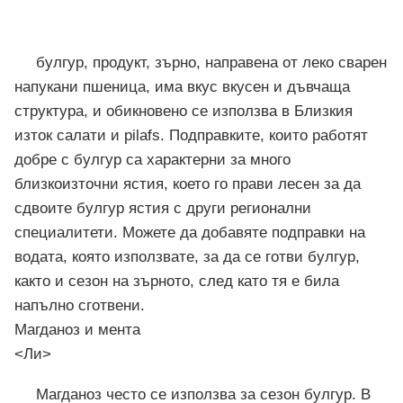
булгур, продукт, зърно, направена от леко сварен
напукани пшеница, има вкус вкусен и дъвчаща
структура, и обикновено се използва в Близкия
изток салати и pilafs. Подправките, които работят
добре с булгур са характерни за много
близкоизточни ястия, което го прави лесен за да
сдвоите булгур ястия с други регионални
специалитети. Можете да добавяте подправки на
водата, която използвате, за да се готви булгур,
както и сезон на зърното, след като тя е била
напълно сготвени.
Магданоз и мента
<Ли>
Магданоз често се използва за сезон булгур. В