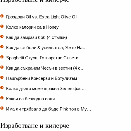
Гроздови Oil vs. Extra Light Olive Oil
Колко калории са в Honey
Как да замрази боб (4 стъпки)
Как да се бели & усилвател; Яжте На…
Spaghetti Скуош Готварство Съвети
Как да съхраним Чесън в зехтин (4 с…
Нащърбени Консерви и Ботулизъм
Колко дълго може щракна Зелен фас…
Какви са безводна соли
Има ли трябвало да бъде Pink тон в My…
Изработване и килерче