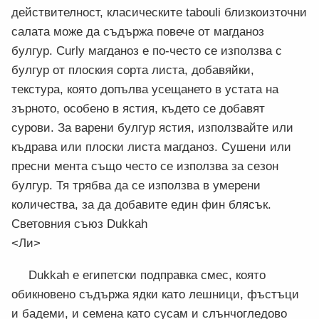
действителност, класическите tabouli близкоизточни
салата може да съдържа повече от магданоз
булгур. Curly магданоз е по-често се използва с
булгур от плоския сорта листа, добавяйки,
текстура, която допълва усещането в устата на
зърното, особено в ястия, където се добавят
сурови. За варени булгур ястия, използвайте или
къдрава или плоски листа магданоз. Сушени или
пресни мента също често се използва за сезон
булгур. Тя трябва да се използва в умерени
количества, за да добавите един фин блясък.
Световния съюз Dukkah
<Ли>
Dukkah е египетски подправка смес, която
обикновено съдържа ядки като лешници, фъстъци
и бадеми, и семена като сусам и слънчогледово