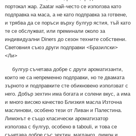
портокал жар. Zaatar най-често се използва като
подправка на маса, а не като подправка за готвене,
и трябва да се поръси върху булгур ястия, тъй като
те се обслужват, или преминали около за
индивидуални Diners до сезон техните собствени.
Световния съюз други подправки <Бразилски>
<Ли>
булгур съчетава добре с други ароматизанти,
които не са непременно подправки, но те двамата
зърното и подправките сте обикновено използват с
него. Добър зехтин има богата и солени вкус, а има
и много високо качество Близкия масла Източна
маслинови, особено тези от Ливан и Палестина.
Лимонът е също класически ароматизатор
използва с булгур, особено в tabouli, и това се
съчетава добре със зехтин, магданоз, лимон и