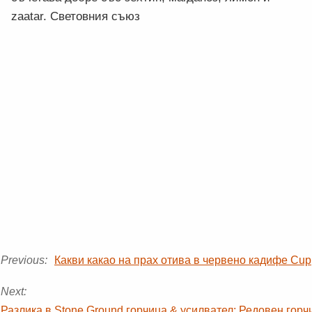
zaatar. Световния съюз
Previous:
Какви какао на прах отива в червено кадифе Cu
Next:
Разлика в Stone Ground горчица & усилвател; Редовен гор