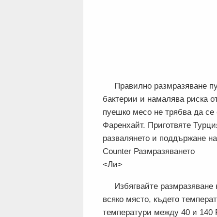
Правилно размразяване пу
бактерии и намалява риска о
пуешко месо не трябва да се 
Фаренхайт. Приготвяте Турци
развалянето и поддържане на
Counter Размразяването
<Ли>
Избягвайте размразяване н
всяко място, където температ
температури между 40 и 140 F