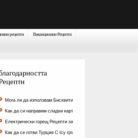
ловни рецепти
Ваканционни Рецепти
благодарността
Рецепти
Мога ли да използвам Бисквити да …
Как да си направим сладки картофи…
Електрически горещ Рецепти за Ту…
Как да се готви Турция С Icy гръдни…