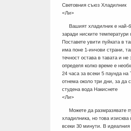
Световния съюз Хладилник
<Ли>
Вашият хладилник е най-б
заради ниските температури 
Поставете увити пуйката в та
има поне 1-инчови страни, та
течност остава в тавата и не
определя колко време е необх
24 часа за всеки 5 паунда на
отнема около три дни, за да
студена вода Накиснете
<Ли>
Можете да размразявате пу
хладилника, но това изисква
всеки 30 минути. В идеалния