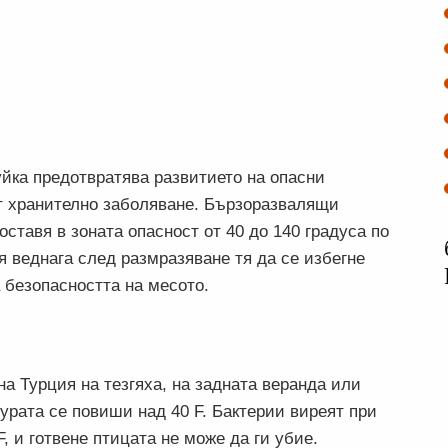
йка предотвратява развитието на опасни
т хранително заболяване. Бързоразвалящи
оставя в зоната опасност от 40 до 140 градуса по
я веднага след размразяване тя да се избегне
 безопасността на месото.
а Турция на тезгяха, на задната веранда или
урата се повиши над 40 F. Бактерии виреят при
, и готвене птицата не може да ги убие.