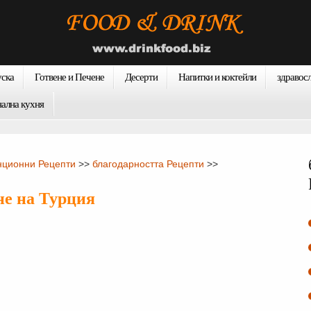
уска
Готвене и Печене
Десерти
Напитки и коктейли
здравос
нална кухня
нционни Рецепти
>>
благодарността Рецепти
>>
не на Турция