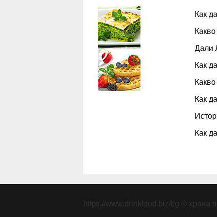
Как д
Какво
Дали 
Как д
Какво
Как д
Истор
Как д
https://www.drinkfood.biz/bg
© храна п