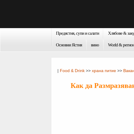
Предястия, супи и салати
Хлябове & зак
Основни Ястия
вино
World & регио
|
Food & Drink
>>
храна питие
>>
Вака
Как да Размразява