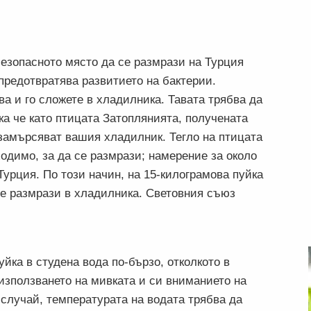
езопасното място да се размрази на Турция
предотвратява развитието на бактерии.
ва и го сложете в хладилника. Тавата трябва да
ка че като птицата Затоплянията, получената
 замърсяват вашия хладилник. Тегло на птицата
одимо, за да се размрази; намерение за около
 Турция. По този начин, на 15-килограмова пуйка
 се размрази в хладилника. Световния съюз
йка в студена вода по-бързо, отколкото в
 използването на мивката и си вниманието на
 случай, температурата на водата трябва да