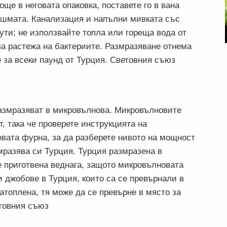
още в неговата опаковка, поставете го в вана
ешмата. Канализация и напълни мивката със
ути; не използвайте топла или гореща вода от
а растежа на бактериите. Размразяване отнема
е за всеки паунд от Турция. Световния съюз
азмразяват в микровълнова. Микровълновите
, така че проверете инструкцията на
вата фурна, за да разберете нивото на мощност
мразява си Турция. Турция размразена в
 приготвена веднага, защото микровълновата
 джобове в Турция, които са се превърнали в
затоплена, тя може да се превърне в място за
товния съюз