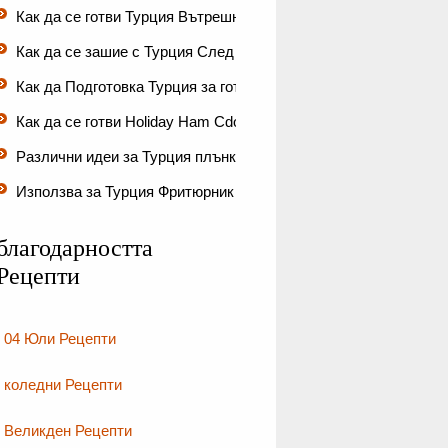
Как да се готви Турция Вътрешност…
Как да се зашие с Турция След Плън…
Как да Подготовка Турция за готве…
Как да се готви Holiday Ham Cdog с Brown Sugar …
Различни идеи за Турция плънка
Използва за Турция Фритюрник
благодарността
Рецепти
04 Юли Рецепти
коледни Рецепти
Великден Рецепти