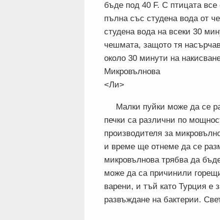
бъде под 40 F. С птицата все 
пълна със студена вода от ч
студена вода на всеки 30 мин
чешмата, защото тя насърчав
около 30 минути на накисван
Микровълнова
<Ли>
Малки пуйки може да се р
печки са различни по мощност
производителя за микровълно
и време ще отнеме да се раз
микровълнова трябва да бъде
може да са причинили горещи
варени, и тъй като Турция е 
развъждане на бактерии. Све