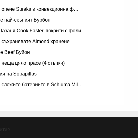
а опече Steaks в конвекционна ф…
 е най-скъпият Бурбон
Лазаня Cook Faster, покрити с фоли…
а съхранявате Almond хранене
 е Beef Буйон
а неща цяло прасе (4 стъпки)
ия на Sopapillas
а сложите батериите в Schiuma Mil…
итие