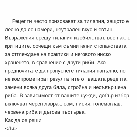
Рецепти често призовават за тилапия, защото е
лесно да се намери, неутрален вкус и евтин.
Възражения срещу тилапия изобилстват, все пак, с
критиците, сочещи към съмнителни стопанствата
за отглеждане на практики и неговото ниско
храненето, в сравнение с други риби. Ако
предпочитате да пропуснете тилапия напълно, но
не компрометират резултатите от вашата рецепта,
замени всяка друга бяла, стройна и несъвършена
риба. В зависимост от вашите нужди, добър избор
включват черен лаврак, сом, писия, големоглав,
червена риба и дъгова пъстърва.
Как да се реши
<Ли>