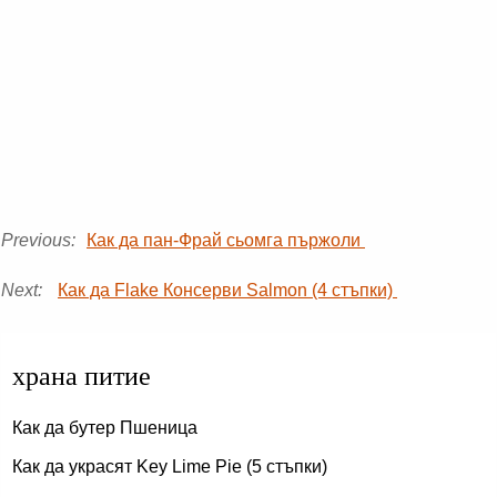
Previous:
Как да пан-Фрай сьомга пържоли
Next:
Как да Flake Консерви Salmon (4 стъпки)
храна питие
Как да бутер Пшеница
Как да украсят Key Lime Pie (5 стъпки)