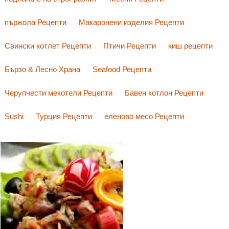
пържола Рецепти
Макаронени изделия Рецепти
Свински котлет Рецепти
Птичи Рецепти
киш рецепти
Бързо & Лесно Храна
Seafood Рецепти
Черупчести мекотели Рецепти
Бавен котлон Рецепти
Sushi
Турция Рецепти
еленово месо Рецепти