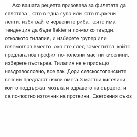
Ако вашата рецепта призовава за филетата да
сплотява , като в една супа или като пържени
ленти, избягвайте червените риба, която има
тенденция да бъде flakier и по-малко твърди,
отколкото тилапия, и изберете групер или
големоглав вместо. Ако сте след заместител, който
предлага нов профил по-полезни мастни киселини,
изберете пъстърва. Тилапия не е присъщо
нездравословно, все пак. Дори селскостопанските
версии предлагат някои омега-3 мастни киселини,
които поддържат мозъка и здравето на сърцето, и
са по-постно източник на протеини. Световния съюз