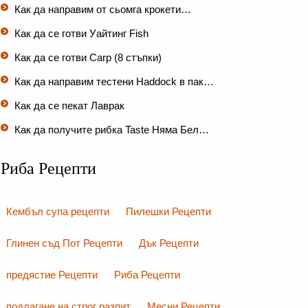
Как да направим от сьомга крокети…
Как да се готви Уайтинг Fish
Как да се готви Carp (8 стъпки)
Как да направим тестени Haddock в пак…
Как да се пекат Лаврак
Как да получите рибка Taste Няма Бел…
Риба Рецепти
Кембъл супа рецепти
Пилешки Рецепти
Глинен съд Пот Рецепти
Дък Рецепти
предястие Рецепти
Риба Рецепти
подлагане на строг разпит
Месни Рецепти