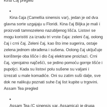
Kina Čaj pregled
Kina čaja (Camellia sinensis var), jedan je od dva
glavna sorte uzgajaju u Floridi. Kina čaj Biljka je mali i
proizvodi tamnozeleno nazubljenog lišća. Listovi se
mogu koristiti za izradu tri vrste čaja: zeleni čaj, oolong
čaj i crni čaj. Zeleni čaj, kao što ime sugerira, ostaje
zelena jednom obrađena i sušena. Oolong čaj uključuje
korištenje oba lišće i dio čaj elektrane proizlazi. Crni
čaj, vjerojatno najčešći, se jedino pomoću gornje lišće i
pupoljci. Kada su listovi polu sušene su valjani i
izrezati u male komadiće. Oni su zatim suši dalje, sve
dok ne nalikuju poznati suhe čaj list kupite u trgovini.
Assam Tea pregled
Assam Tea (C sinensis var. Assamica) je druga