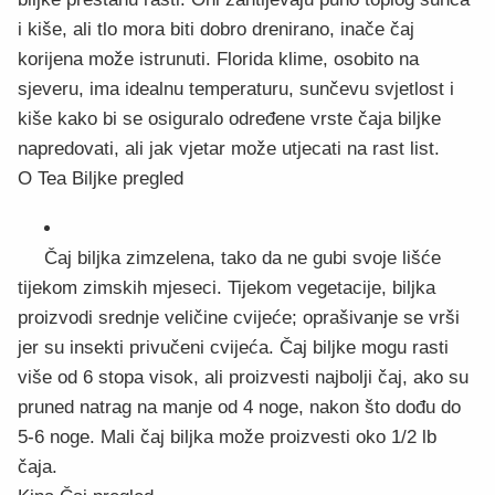
i kiše, ali tlo mora biti dobro drenirano, inače čaj
korijena može istrunuti. Florida klime, osobito na
sjeveru, ima idealnu temperaturu, sunčevu svjetlost i
kiše kako bi se osiguralo određene vrste čaja biljke
napredovati, ali jak vjetar može utjecati na rast list.
O Tea Biljke pregled
Čaj biljka zimzelena, tako da ne gubi svoje lišće
tijekom zimskih mjeseci. Tijekom vegetacije, biljka
proizvodi srednje veličine cvijeće; oprašivanje se vrši
jer su insekti privučeni cvijeća. Čaj biljke mogu rasti
više od 6 stopa visok, ali proizvesti najbolji čaj, ako su
pruned natrag na manje od 4 noge, nakon što dođu do
5-6 noge. Mali čaj biljka može proizvesti oko 1/2 lb
čaja.