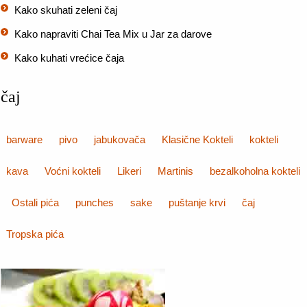
Kako skuhati zeleni čaj
Kako napraviti Chai Tea Mix u Jar za darove
Kako kuhati vrećice čaja
čaj
barware
pivo
jabukovača
Klasične Kokteli
kokteli
kava
Voćni kokteli
Likeri
Martinis
bezalkoholna kokteli
Ostali pića
punches
sake
puštanje krvi
čaj
Tropska pića