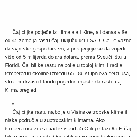
Čaj biljke potječe iz Himalaja i Kine, ali danas više
od 45 zemalja rastu čaj, uključujući i SAD. Čaj je važno
da svjetsko gospodarstvo, a procjenjuje se da vrijedi
više od 5 milijarda dolara dolara, prema Sveučilištu u
Floridi. Čaj biljke rastu najbolje u toploj klimi i radije
temperaturi okoline između 65 i 86 stupnjeva celzijusa,
što čini državu Floridu pogodno mjesto da rastu čaj.
Klima pregled
Čaj biljke rastu najbolje u Visinske tropske klime ili
niska područja u suptropskim klimama. Ako
temperatura zraka padne ispod 55 C ili prelazi 95 F, čaj
biljke prestanu rasti. Oni zahtijevaju puno toplog sunca